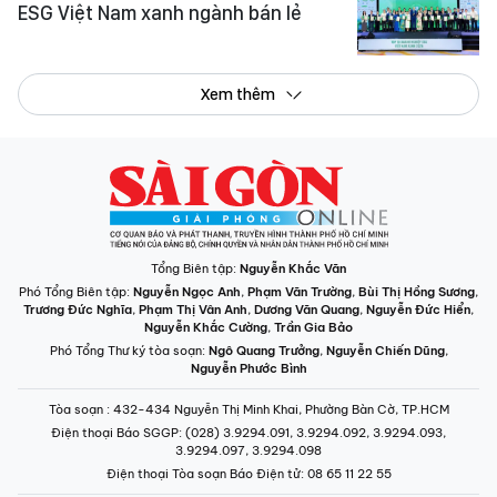
ESG Việt Nam xanh ngành bán lẻ
Xem thêm
Tổng Biên tập:
Nguyễn Khắc Văn
Phó Tổng Biên tập:
Nguyễn Ngọc Anh
,
Phạm Văn Trường
,
Bùi Thị Hồng Sương
,
Trương Đức Nghĩa
,
Phạm Thị Vân Anh
,
Dương Văn Quang
,
Nguyễn Đức Hiển
,
Nguyễn Khắc Cường
,
Trần Gia Bảo
Phó Tổng Thư ký tòa soạn:
Ngô Quang Trưởng
,
Nguyễn Chiến Dũng
,
Nguyễn Phước Bình
Tòa soạn
: 432-434 Nguyễn Thị Minh Khai, Phường Bàn Cờ, TP.HCM
Điện thoại Báo SGGP
: (028) 3.9294.091, 3.9294.092, 3.9294.093,
3.9294.097, 3.9294.098
Điện thoại Tòa soạn Báo Điện tử
: 08 65 11 22 55