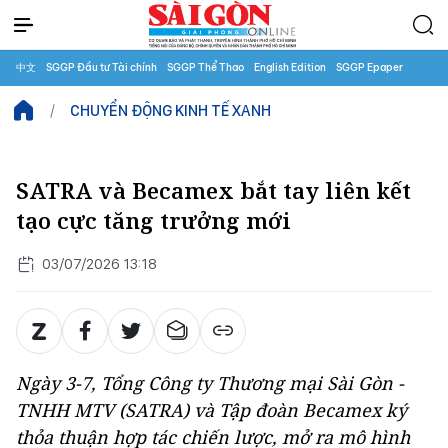
中文
SGGP Đầu tư Tài chính
SGGP Thể Thao
English Edition
SGGP Epaper
CHUYỂN ĐỘNG KINH TẾ XANH
SATRA và Becamex bắt tay liên kết
tạo cực tăng trưởng mới
03/07/2026 13:18
Ngày 3-7, Tổng Công ty Thương mại Sài Gòn -
TNHH MTV (SATRA) và Tập đoàn Becamex ký
thỏa thuận hợp tác chiến lược, mở ra mô hình