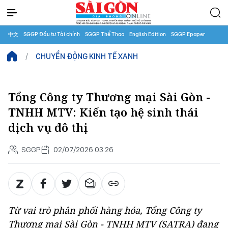
中文
SGGP Đầu tư Tài chính
SGGP Thể Thao
English Edition
SGGP Epaper
CHUYỂN ĐỘNG KINH TẾ XANH
Tổng Công ty Thương mại Sài Gòn -
TNHH MTV: Kiến tạo hệ sinh thái
dịch vụ đô thị
SGGP
02/07/2026 03:26
Từ vai trò phân phối hàng hóa, Tổng Công ty
Thương mại Sài Gòn - TNHH MTV (SATRA) đang