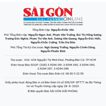
Tổng Biên tập:
Nguyễn Khắc Văn
Phó Tổng Biên tập:
Nguyễn Ngọc Anh
,
Phạm Văn Trường
,
Bùi Thị Hồng Sương
,
Trương Đức Nghĩa
,
Phạm Thị Vân Anh
,
Dương Văn Quang
,
Nguyễn Đức Hiển
,
Nguyễn Khắc Cường
,
Trần Gia Bảo
Phó Tổng Thư ký tòa soạn:
Ngô Quang Trưởng
,
Nguyễn Chiến Dũng
,
Nguyễn Phước Bình
Tòa soạn
: 432-434 Nguyễn Thị Minh Khai, Phường Bàn Cờ, TP.HCM
Điện thoại Báo SGGP
: (028) 3.9294.091, 3.9294.092, 3.9294.093,
3.9294.097, 3.9294.098
Điện thoại Tòa soạn Báo Điện tử
: 08 65 11 22 55
Giấy phép hoạt động Báo in và Báo Điện tử số 305/GP-BTTTT do Bộ Thông
tin và Truyền thông cấp ngày 28-8-2023.
© Bản quyền Báo SÀI GÒN GIẢI PHÓNG.