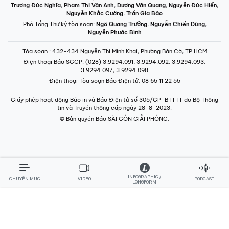
Trương Đức Nghĩa
,
Phạm Thị Vân Anh
,
Dương Văn Quang
,
Nguyễn Đức Hiển
,
Nguyễn Khắc Cường
,
Trần Gia Bảo
Phó Tổng Thư ký tòa soạn:
Ngô Quang Trưởng
,
Nguyễn Chiến Dũng
,
Nguyễn Phước Bình
Tòa soạn
: 432-434 Nguyễn Thị Minh Khai, Phường Bàn Cờ, TP.HCM
Điện thoại Báo SGGP
: (028) 3.9294.091, 3.9294.092, 3.9294.093,
3.9294.097, 3.9294.098
Điện thoại Tòa soạn Báo Điện tử
: 08 65 11 22 55
Giấy phép hoạt động Báo in và Báo Điện tử số 305/GP-BTTTT do Bộ Thông
tin và Truyền thông cấp ngày 28-8-2023.
© Bản quyền Báo SÀI GÒN GIẢI PHÓNG.
INFOGRAPHIC /
CHUYÊN MỤC
VIDEO
PODCAST
LONGFORM