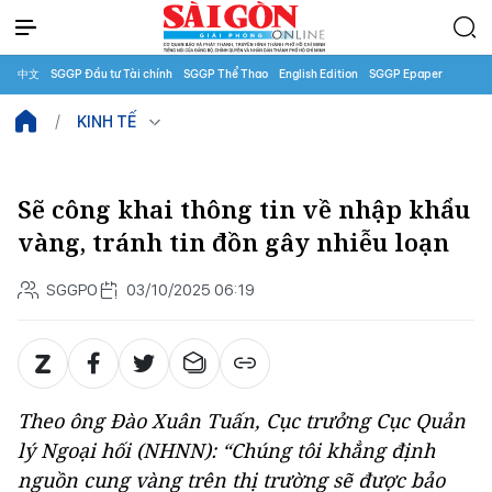
中文
SGGP Đầu tư Tài chính
SGGP Thể Thao
English Edition
SGGP Epaper
KINH TẾ
Sẽ công khai thông tin về nhập khẩu
vàng, tránh tin đồn gây nhiễu loạn
SGGPO
03/10/2025 06:19
Theo ông Đào Xuân Tuấn, Cục trưởng Cục Quản
lý Ngoại hối (NHNN): “Chúng tôi khẳng định
nguồn cung vàng trên thị trường sẽ được bảo