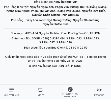
Tổng Biên tập:
Nguyễn Khắc Văn
Phó Tổng Biên tập:
Nguyễn Ngọc Anh
,
Phạm Văn Trường
,
Bùi Thị Hồng Sương
,
Trương Đức Nghĩa
,
Phạm Thị Vân Anh
,
Dương Văn Quang
,
Nguyễn Đức Hiển
,
Nguyễn Khắc Cường
,
Trần Gia Bảo
Phó Tổng Thư ký tòa soạn:
Ngô Quang Trưởng
,
Nguyễn Chiến Dũng
,
Nguyễn Phước Bình
Tòa soạn
: 432-434 Nguyễn Thị Minh Khai, Phường Bàn Cờ, TP.HCM
Điện thoại Báo SGGP
: (028) 3.9294.091, 3.9294.092, 3.9294.093,
3.9294.097, 3.9294.098
Điện thoại Tòa soạn Báo Điện tử
: 08 65 11 22 55
Giấy phép hoạt động Báo in và Báo Điện tử số 305/GP-BTTTT do Bộ Thông
tin và Truyền thông cấp ngày 28-8-2023.
© Bản quyền Báo SÀI GÒN GIẢI PHÓNG.
INFOGRAPHIC /
CHUYÊN MỤC
VIDEO
PODCAST
LONGFORM