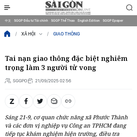
中文
SGGP Đầu tư Tài chính
SGGP Thể Thao
English Edition
SGGP Epaper
XÃ HỘI
GIAO THÔNG
Tai nạn giao thông đặc biệt nghiêm
trọng làm 3 người tử vong
SGGPO
21/09/2025 02:56
Sáng 21-9, cơ quan chức năng xã Phước Thành
và các đơn vị nghiệp vụ Công an TPHCM đang
tiếp tục khám nghiệm hiện trường, điều tra