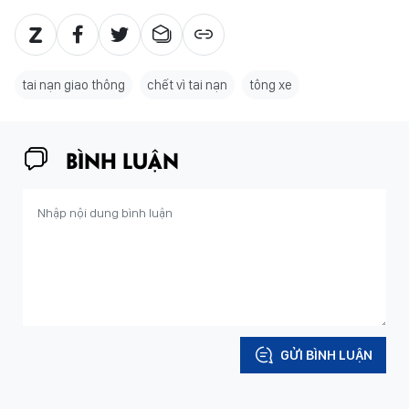
tai nạn giao thông
chết vì tai nạn
tông xe
BÌNH LUẬN
GỬI BÌNH LUẬN