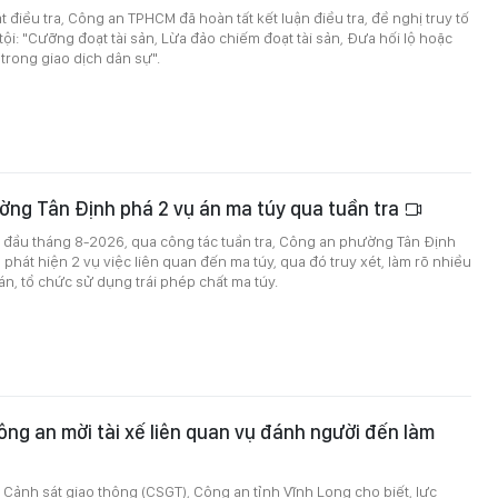
 điều tra, Công an TPHCM đã hoàn tất kết luận điều tra, đề nghị truy tố
tội: "Cưỡng đoạt tài sản, Lừa đảo chiếm đoạt tài sản, Đưa hối lộ hoặc
 trong giao dịch dân sự".
ờng Tân Định phá 2 vụ án ma túy qua tuần tra
 đầu tháng 8-2026, qua công tác tuần tra, Công an phường Tân Định
 phát hiện 2 vụ việc liên quan đến ma túy, qua đó truy xét, làm rõ nhiều
n, tổ chức sử dụng trái phép chất ma túy.
ông an mời tài xế liên quan vụ đánh người đến làm
Cảnh sát giao thông (CSGT), Công an tỉnh Vĩnh Long cho biết, lực