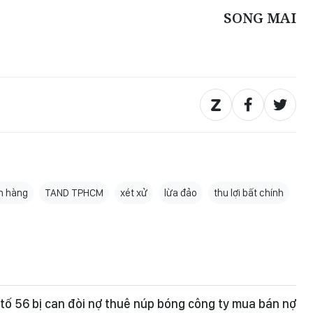
SONG MAI
n hàng
TAND TPHCM
xét xử
lừa đảo
thu lợi bất chính
 tố 56 bị can đòi nợ thuê núp bóng công ty mua bán nợ