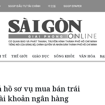
O
SGGP ĐẦU TƯ TÀI CHÍNH
中文版
SGGP EPAPER
H TẾ
THẾ GIỚI
GIÁO DỤC
SỐNG KHỎE
VĂN HÓA
BẠ
hồ sơ vụ mua bán trái
tài khoản ngân hàng