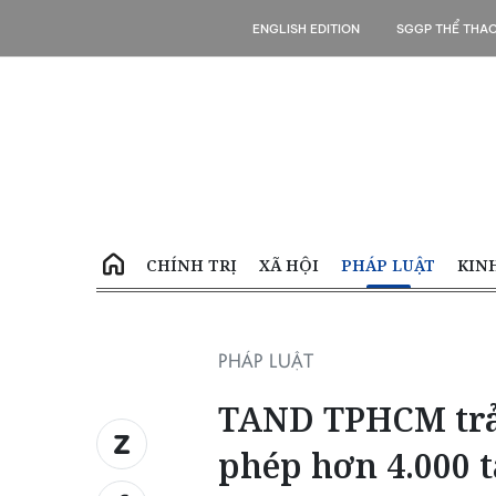
ENGLISH EDITION
SGGP THỂ THA
CHÍNH TRỊ
XÃ HỘI
PHÁP LUẬT
KIN
PHÁP LUẬT
TAND TPHCM trả 
phép hơn 4.000 