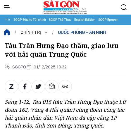
中文
SGGP Đầu tư Tài chính
SGGP Thể Thao
English Edition
SGGP Epaper
CHÍNH TRỊ
QUỐC PHÒNG – AN NINH
Tàu Trần Hưng Đạo thăm, giao lưu
với hải quân Trung Quốc
SGGPO
01/12/2025 10:32
Sáng 1-12, Tàu 015 (tàu Trần Hưng Đạo thuộc Lữ
đoàn 162, Vùng 4 Hải quân) cùng đoàn công tác
hải quân nhân dân Việt Nam đã cập cảng TP
Thanh Đảo, tỉnh Sơn Đông, Trung Quốc.