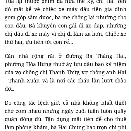
Tua lại thước phim đã nửa thế kỷ, chị Hải Yến
đỏ mắt kể về chiếc xe máy đầu tiên gia đình
gom góp sắm được, ba mẹ chồng lại nhường cho
con dâu. Bà khuyên con gái đi xe đạp, nhường
chị dâu đi xe máy vì chị đi làm xa hơn. Chiếc xe
thứ hai, ưu tiên tới con rể...
Căn nhà rộng rãi ở đường Ba Tháng Hai,
phường Hòa Hưng thuở ấy lưu dấu bao kỷ niệm
của vợ chồng chị Thanh Thủy, vợ chồng anh Hai
- Thanh Xuân và là nơi các cháu lần lượt chào
đời.
Do công tác lệch giờ, cả nhà không nhất thiết
chờ cơm nhau nhưng ngày cuối tuần luôn quây
quần đông đủ. Tận dụng mặt tiền để cho thuê
làm phòng khám, bà Hai Chung bao trọn chi phí