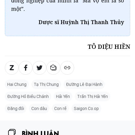
đồng nghiệp của mình là “Má vợ em là số
một”.
Dược sĩ Huỳnh Thị Thanh Thủy
TÔ DIỆU HIỀN
Hai Chung
Tạ Thị Chung
Đường Lê Đại Hành
Đường Hồ Biểu Chánh
Hải Yến
Trần Thị Hải Yến
Đăng đối
Con dâu
Con rể
Saigon Co.op
BÌNH LUẬN