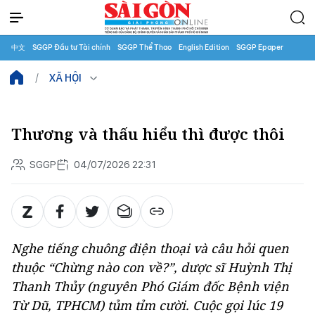
中文
SGGP Đầu tư Tài chính
SGGP Thể Thao
English Edition
SGGP Epaper
XÃ HỘI
Thương và thấu hiểu thì được thôi
SGGP
04/07/2026 22:31
Nghe tiếng chuông điện thoại và câu hỏi quen
thuộc “Chừng nào con về?”, dược sĩ Huỳnh Thị
Thanh Thủy (nguyên Phó Giám đốc Bệnh viện
Từ Dũ, TPHCM) tủm tỉm cười. Cuộc gọi lúc 19