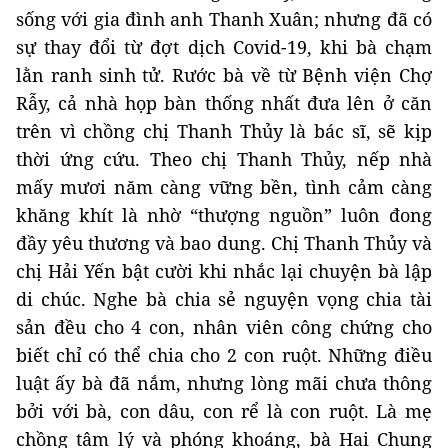
sống với gia đình anh Thanh Xuân; nhưng đã có
sự thay đổi từ đợt dịch Covid-19, khi bà chạm
lằn ranh sinh tử. Rước bà về từ Bệnh viện Chợ
Rẫy, cả nhà họp bàn thống nhất đưa lên ở căn
trên vì chồng chị Thanh Thủy là bác sĩ, sẽ kịp
thời ứng cứu. Theo chị Thanh Thủy, nếp nhà
mấy mươi năm càng vững bền, tình cảm càng
khăng khít là nhờ “thượng nguồn” luôn đong
đầy yêu thương và bao dung. Chị Thanh Thủy và
chị Hải Yến bật cười khi nhắc lại chuyện bà lập
di chúc. Nghe bà chia sẻ nguyện vọng chia tài
sản đều cho 4 con, nhân viên công chứng cho
biết chỉ có thể chia cho 2 con ruột. Những điều
luật ấy bà đã nắm, nhưng lòng mãi chưa thông
bởi với bà, con dâu, con rể là con ruột. Là mẹ
chồng tâm lý và phóng khoáng, bà Hai Chung