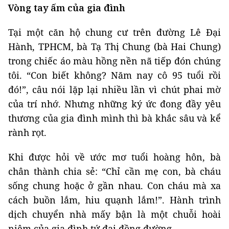
Vòng tay ấm của gia đình
Tại một căn hộ chung cư trên đường Lê Đại
Hành, TPHCM, bà Tạ Thị Chung (bà Hai Chung)
trong chiếc áo màu hồng nền nã tiếp đón chúng
tôi. “Con biết không? Năm nay cô 95 tuổi rồi
đó!”, câu nói lặp lại nhiều lần vì chút phai mờ
của trí nhớ. Nhưng những ký ức đong đầy yêu
thương của gia đình mình thì bà khắc sâu và kể
rành rọt.
Khi được hỏi về ước mơ tuổi hoàng hôn, bà
chân thành chia sẻ: “Chỉ cần mẹ con, bà cháu
sống chung hoặc ở gần nhau. Con cháu mà xa
cách buồn lắm, hiu quạnh lắm!”. Hành trình
dịch chuyển nhà mấy bận là một chuỗi hoài
niệm của gia đình tứ đại đồng đường.