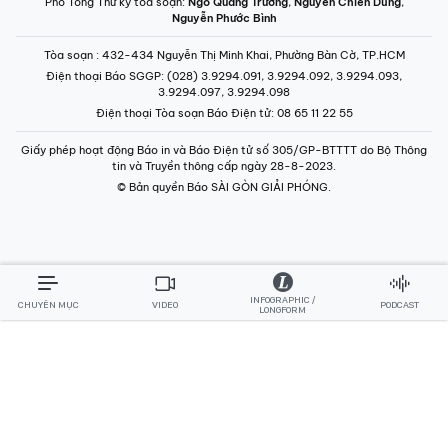
Phó Tổng Thư ký tòa soạn:
Ngô Quang Trưởng
,
Nguyễn Chiến Dũng
,
Nguyễn Phước Bình
Tòa soạn
: 432-434 Nguyễn Thị Minh Khai, Phường Bàn Cờ, TP.HCM
Điện thoại Báo SGGP
: (028) 3.9294.091, 3.9294.092, 3.9294.093,
3.9294.097, 3.9294.098
Điện thoại Tòa soạn Báo Điện tử
: 08 65 11 22 55
Giấy phép hoạt động Báo in và Báo Điện tử số 305/GP-BTTTT do Bộ Thông
tin và Truyền thông cấp ngày 28-8-2023.
© Bản quyền Báo SÀI GÒN GIẢI PHÓNG.
INFOGRAPHIC /
CHUYÊN MỤC
VIDEO
PODCAST
LONGFORM