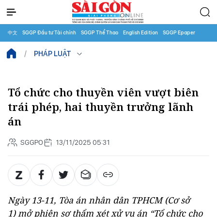
中文
SGGP Đầu tư Tài chính
SGGP Thể Thao
English Edition
SGGP Epaper
PHÁP LUẬT
Tổ chức cho thuyền viên vượt biên
trái phép, hai thuyền trưởng lãnh
án
SGGPO
13/11/2025 05:31
Ngày 13-11, Tòa án nhân dân TPHCM (Cơ sở
1) mở phiên sơ thẩm xét xử vụ án “Tổ chức cho