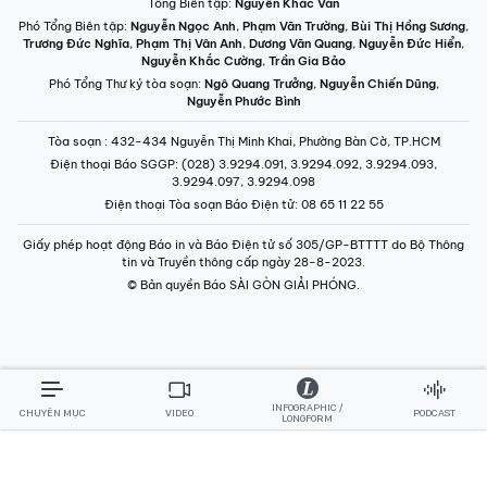
Tổng Biên tập:
Nguyễn Khắc Văn
Phó Tổng Biên tập:
Nguyễn Ngọc Anh
,
Phạm Văn Trường
,
Bùi Thị Hồng Sương
,
Trương Đức Nghĩa
,
Phạm Thị Vân Anh
,
Dương Văn Quang
,
Nguyễn Đức Hiển
,
Nguyễn Khắc Cường
,
Trần Gia Bảo
Phó Tổng Thư ký tòa soạn:
Ngô Quang Trưởng
,
Nguyễn Chiến Dũng
,
Nguyễn Phước Bình
Tòa soạn
: 432-434 Nguyễn Thị Minh Khai, Phường Bàn Cờ, TP.HCM
Điện thoại Báo SGGP
: (028) 3.9294.091, 3.9294.092, 3.9294.093,
3.9294.097, 3.9294.098
Điện thoại Tòa soạn Báo Điện tử
: 08 65 11 22 55
Giấy phép hoạt động Báo in và Báo Điện tử số 305/GP-BTTTT do Bộ Thông
tin và Truyền thông cấp ngày 28-8-2023.
© Bản quyền Báo SÀI GÒN GIẢI PHÓNG.
INFOGRAPHIC /
CHUYÊN MỤC
VIDEO
PODCAST
LONGFORM