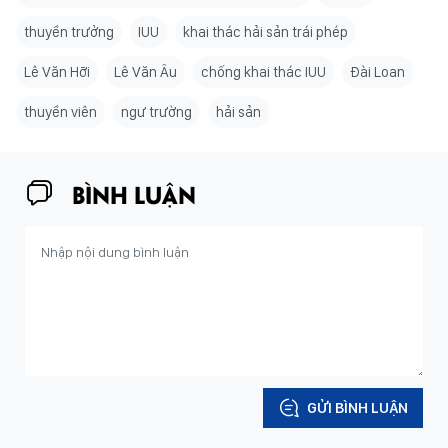
thuyền trưởng
IUU
khai thác hải sản trái phép
Lê Văn Hỡi
Lê Văn Âu
chống khai thác IUU
Đài Loan
thuyền viên
ngư trường
hải sản
BÌNH LUẬN
GỬI BÌNH LUẬN