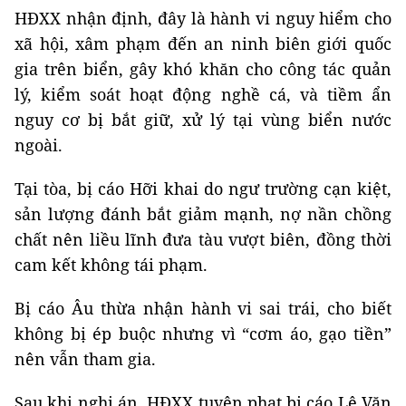
HĐXX nhận định,
đây là hành vi nguy hiểm cho
xã hội, xâm phạm đến an ninh biên giới quốc
gia trên biển, gây khó khăn cho công tác quản
lý, kiểm soát hoạt động nghề cá, và tiềm ẩn
nguy cơ bị bắt giữ, xử lý tại vùng biển nước
ngoài.
Tại tòa, bị cáo Hỡi khai do ngư trường cạn kiệt,
sản lượng đánh bắt giảm mạnh, nợ nần chồng
chất nên liều lĩnh đưa tàu vượt biên, đồng thời
cam kết không tái phạm.
Bị cáo Âu thừa nhận hành vi sai trái, cho biết
không bị ép buộc nhưng vì “cơm áo, gạo tiền”
nên vẫn tham gia.
Sau khi nghị án, HĐXX tuyên phạt bị cáo Lê Văn