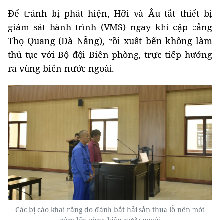
Để tránh bị phát hiện, Hỡi và Âu tắt thiết bị
giám sát hành trình (VMS) ngay khi cập cảng
Thọ Quang (Đà Nẵng), rồi xuất bến không làm
thủ tục với Bộ đội Biên phòng, trực tiếp hướng
ra vùng biển nước ngoài.
Các bị cáo khai rằng do đánh bắt hải sản thua lỗ nên mới
xâm lấn vùng biển nước ngoài