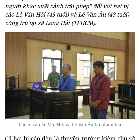
người khác xuất cảnh trái phép” đối với hai bị
cáo Lê Văn Hỡi (49 tuổi) và Lê Văn Âu (43 tuổi)
cùng trú tại xã Long Hải (TPHCM).
Các bị cáo Lê Văn Hỡi và Lê Văn Âu tại phiên tòa
Cả hai bị cáo đều là thuyền trưởng kiêm chủ sở