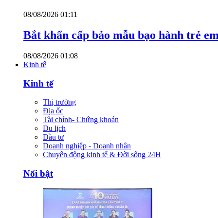
08/08/2026 01:11
Bắt khẩn cấp bảo mẫu bạo hành trẻ e
08/08/2026 01:08
Kinh tế
Kinh tế
Thị trường
Địa ốc
Tài chính- Chứng khoán
Du lịch
Đầu tư
Doanh nghiệp - Doanh nhân
Chuyển động kinh tế & Đời sống 24H
Nổi bật