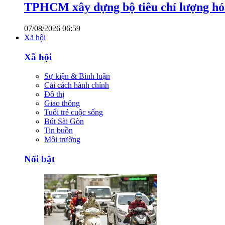
TPHCM xây dựng bộ tiêu chí lượng hóa
07/08/2026 06:59
Xã hội
Xã hội
Sự kiện & Bình luận
Cải cách hành chính
Đô thị
Giao thông
Tuổi trẻ cuộc sống
Bút Sài Gòn
Tin buồn
Môi trường
Nổi bật