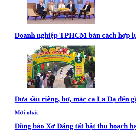
Doanh nghiệp TPHCM bàn cách hợp lực
Đưa sầu riêng, bơ, mắc ca La Dạ đến g
Mới nhất
Đồng bào Xơ Đăng tất bật thu hoạch h