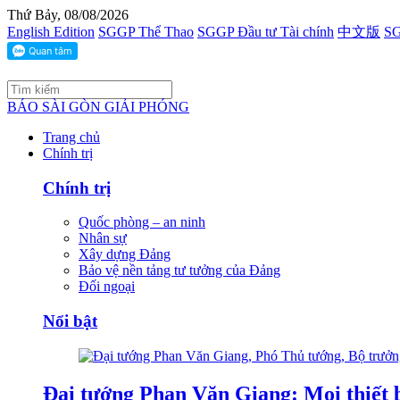
Thứ Bảy, 08/08/2026
English Edition
SGGP Thể Thao
SGGP Đầu tư Tài chính
中文版
SG
BÁO SÀI GÒN GIẢI PHÓNG
Trang chủ
Chính trị
Chính trị
Quốc phòng – an ninh
Nhân sự
Xây dựng Đảng
Bảo vệ nền tảng tư tưởng của Đảng
Đối ngoại
Nổi bật
Đại tướng Phan Văn Giang: Mọi thiết b