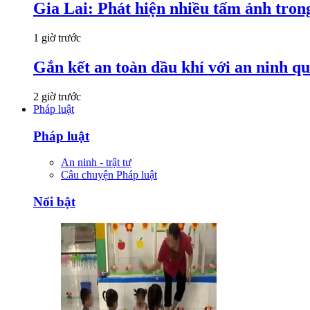
Gia Lai: Phát hiện nhiều tấm ảnh trong
1 giờ trước
Gắn kết an toàn dầu khí với an ninh qu
2 giờ trước
Pháp luật
Pháp luật
An ninh - trật tự
Câu chuyện Pháp luật
Nổi bật