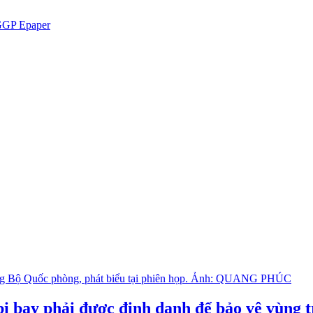
GP Epaper
ị bay phải được định danh để bảo vệ vùng t