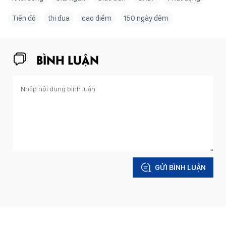
Tiến độ
thi đua
cao điểm
150 ngày đêm
BÌNH LUẬN
GỬI BÌNH LUẬN