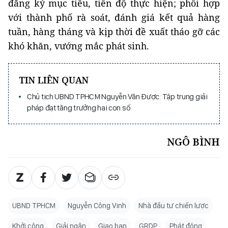
đăng ký mục tiêu, tiến độ thực hiện; phối hợp
với thành phố rà soát, đánh giá kết quả hàng
tuần, hàng tháng và kịp thời đề xuất tháo gỡ các
khó khăn, vướng mắc phát sinh.
TIN LIÊN QUAN
Chủ tịch UBND TPHCM Nguyễn Văn Được: Tập trung giải
pháp đạt tăng trưởng hai con số
NGÔ BÌNH
UBND TPHCM
Nguyễn Công Vinh
Nhà đầu tư chiến lược
Khởi công
Giải ngân
Giao ban
GRDP
Phát động