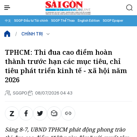
中文
SGGP Đầu tư Tài chính
SGGP Thể Thao
English Edition
SGGP Epaper
CHÍNH TRỊ
TPHCM: Thi đua cao điểm hoàn
thành trước hạn các mục tiêu, chỉ
tiêu phát triển kinh tế - xã hội năm
2026
SGGPO
08/07/2026 04:43
Sáng 8-7, UBND TPHCM phát động phong trào