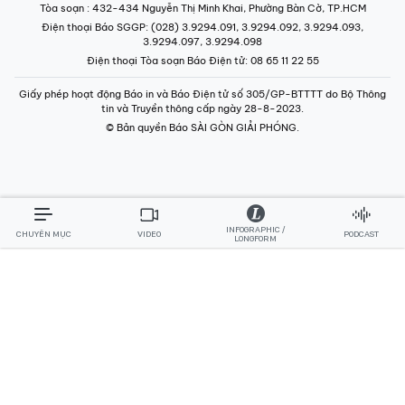
Tòa soạn
: 432-434 Nguyễn Thị Minh Khai, Phường Bàn Cờ, TP.HCM
Điện thoại Báo SGGP
: (028) 3.9294.091, 3.9294.092, 3.9294.093,
3.9294.097, 3.9294.098
Điện thoại Tòa soạn Báo Điện tử
: 08 65 11 22 55
Giấy phép hoạt động Báo in và Báo Điện tử số 305/GP-BTTTT do Bộ Thông
tin và Truyền thông cấp ngày 28-8-2023.
© Bản quyền Báo SÀI GÒN GIẢI PHÓNG.
INFOGRAPHIC /
CHUYÊN MỤC
VIDEO
PODCAST
LONGFORM