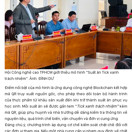
Hội Công nghệ cao TPHCM giới thiệu mô hình “Suất ăn Tick xanh
trách nhiệm”. Ảnh: ĐÌNH DƯ
Điểm nổi bật của mô hình là ứng dụng công nghệ Blockchain kết hợp
mã QR truy xuất nguồn gốc, cho phép theo dõi toàn bộ hành trình
của thực phẩm từ khâu sản xuất đến khi trở thành suất ăn phục vụ
học sinh. Mỗi suất ăn sẽ được gắn tem “
Tick xanh trách nhiệm”
kèm
mã QR, giúp phụ huynh và nhà trường dễ dàng kiểm tra thông tin về
nguyên liệu, quá trình chế biến, vận chuyển và đơn vị cung ứng.
Đáng chú ý, chương trình áp dụng cơ chế kiểm soát chặt chẽ đối với
các đơn vị tham gia. Nếu một nhà cung cấp vi phạm quy định về chất