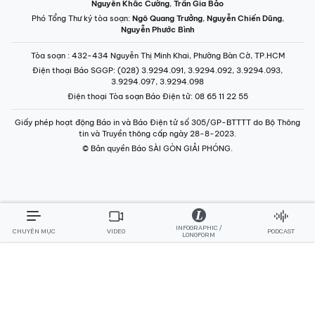
Nguyễn Khắc Cường
,
Trần Gia Bảo
Phó Tổng Thư ký tòa soạn:
Ngô Quang Trưởng
,
Nguyễn Chiến Dũng
,
Nguyễn Phước Bình
Tòa soạn
: 432-434 Nguyễn Thị Minh Khai, Phường Bàn Cờ, TP.HCM
Điện thoại Báo SGGP
: (028) 3.9294.091, 3.9294.092, 3.9294.093,
3.9294.097, 3.9294.098
Điện thoại Tòa soạn Báo Điện tử
: 08 65 11 22 55
Giấy phép hoạt động Báo in và Báo Điện tử số 305/GP-BTTTT do Bộ Thông
tin và Truyền thông cấp ngày 28-8-2023.
© Bản quyền Báo SÀI GÒN GIẢI PHÓNG.
INFOGRAPHIC /
CHUYÊN MỤC
VIDEO
PODCAST
LONGFORM