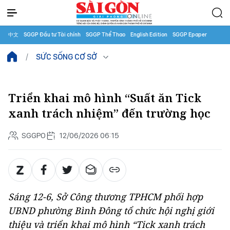
中文
SGGP Đầu tư Tài chính
SGGP Thể Thao
English Edition
SGGP Epaper
SỨC SỐNG CƠ SỞ
Triển khai mô hình “Suất ăn Tick
xanh trách nhiệm” đến trường học
SGGPO
12/06/2026 06:15
Sáng 12-6, Sở Công thương TPHCM phối hợp
UBND phường Bình Đông tổ chức hội nghị giới
thiệu và triển khai mô hình “Tick xanh trách