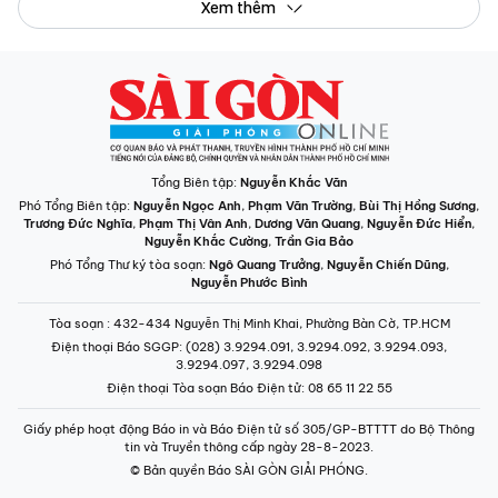
Xem thêm
Tổng Biên tập:
Nguyễn Khắc Văn
Phó Tổng Biên tập:
Nguyễn Ngọc Anh
,
Phạm Văn Trường
,
Bùi Thị Hồng Sương
,
Trương Đức Nghĩa
,
Phạm Thị Vân Anh
,
Dương Văn Quang
,
Nguyễn Đức Hiển
,
Nguyễn Khắc Cường
,
Trần Gia Bảo
Phó Tổng Thư ký tòa soạn:
Ngô Quang Trưởng
,
Nguyễn Chiến Dũng
,
Nguyễn Phước Bình
Tòa soạn
: 432-434 Nguyễn Thị Minh Khai, Phường Bàn Cờ, TP.HCM
Điện thoại Báo SGGP
: (028) 3.9294.091, 3.9294.092, 3.9294.093,
3.9294.097, 3.9294.098
Điện thoại Tòa soạn Báo Điện tử
: 08 65 11 22 55
Giấy phép hoạt động Báo in và Báo Điện tử số 305/GP-BTTTT do Bộ Thông
tin và Truyền thông cấp ngày 28-8-2023.
© Bản quyền Báo SÀI GÒN GIẢI PHÓNG.