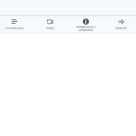
INFOGRAPHIC /
CHUYÊN MỤC
VIDEO
PODCAST
LONGFORM