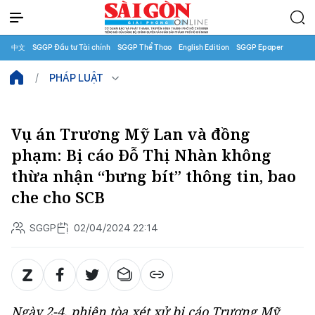
中文
SGGP Đầu tư Tài chính
SGGP Thể Thao
English Edition
SGGP Epaper
PHÁP LUẬT
Vụ án Trương Mỹ Lan và đồng
phạm: Bị cáo Đỗ Thị Nhàn không
thừa nhận “bưng bít” thông tin, bao
che cho SCB
SGGP
02/04/2024 22:14
Ngày 2-4, phiên tòa xét xử bị cáo Trương Mỹ