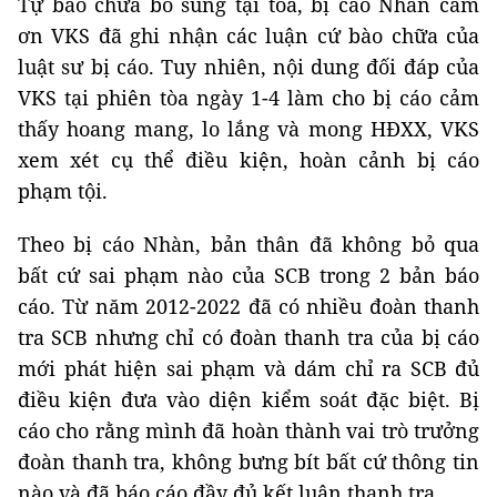
Tự bào chữa bổ sung tại tòa, bị cáo Nhàn cảm
ơn VKS đã ghi nhận các luận cứ bào chữa của
luật sư bị cáo. Tuy nhiên, nội dung đối đáp của
VKS tại phiên tòa ngày 1-4 làm cho bị cáo cảm
thấy hoang mang, lo lắng và mong HĐXX, VKS
xem xét cụ thể điều kiện, hoàn cảnh bị cáo
phạm tội.
Theo bị cáo Nhàn, bản thân đã không bỏ qua
bất cứ sai phạm nào của SCB trong 2 bản báo
cáo. Từ năm 2012-2022 đã có nhiều đoàn thanh
tra SCB nhưng chỉ có đoàn thanh tra của bị cáo
mới phát hiện sai phạm và dám chỉ ra SCB đủ
điều kiện đưa vào diện kiểm soát đặc biệt. Bị
cáo cho rằng mình đã hoàn thành vai trò trưởng
đoàn thanh tra, không bưng bít bất cứ thông tin
nào và đã báo cáo đầy đủ kết luận thanh tra.