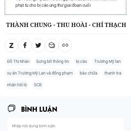
phạt tù cho bị cáo ung thư giai đoạn cuối
THÀNH CHUNG - THU HOÀI - CHÍ THẠCH
Đỗ Thị Nhàn
bưng bít thông tin
bị cáo
Trương Mỹ lan
vụ án Trương Mỹ Lan và đồng phạm
bào chữa
thanh tra
nhận hối lộ
SCB
BÌNH LUẬN