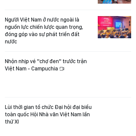
Việt Nam - Campuchia
Lùi thời gian tổ chức Đại hội đại biểu
toàn quốc Hội Nhà văn Việt Nam lần
thứ XI
Loại trừ các dự án thương mại
không phục vụ Hội nghị APEC ra khỏi
phạm vi áp dụng đặc thù
Công điện của Ban Chỉ đạo Phòng
thủ dân sự quốc gia về ứng phó với
áp thấp nhiệt đới
Xem thêm