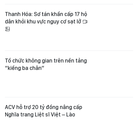
Thanh Hóa: Sơ tán khẩn cấp 17 hộ
dân khỏi khu vực nguy cơ sạt lở
Tổ chức không gian trên nền tảng
“kiềng ba chân”
ACV hỗ trợ 20 tỷ đồng nâng cấp
Nghĩa trang Liệt sĩ Việt – Lào
Thường trực Thành ủy Hà Nội yêu
cầu kiểm tra, xử lý vi phạm đất rừng