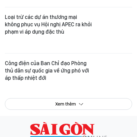
Tổng Biên tập:
Nguyễn Khắc Văn
Phó Tổng Biên tập:
Nguyễn Ngọc Anh
,
Phạm Văn Trường
,
Bùi Thị Hồng Sương
,
Trương Đức Nghĩa
,
Phạm Thị Vân Anh
,
Dương Văn Quang
,
Nguyễn Đức Hiển
,
Nguyễn Khắc Cường
,
Trần Gia Bảo
Phó Tổng Thư ký tòa soạn:
Ngô Quang Trưởng
,
Nguyễn Chiến Dũng
,
Nguyễn Phước Bình
Tòa soạn
: 432-434 Nguyễn Thị Minh Khai, Phường Bàn Cờ, TP.HCM
Điện thoại Báo SGGP
: (028) 3.9294.091, 3.9294.092, 3.9294.093,
3.9294.097, 3.9294.098
Điện thoại Tòa soạn Báo Điện tử
: 08 65 11 22 55
Giấy phép hoạt động Báo in và Báo Điện tử số 305/GP-BTTTT do Bộ Thông
tin và Truyền thông cấp ngày 28-8-2023.
© Bản quyền Báo SÀI GÒN GIẢI PHÓNG.