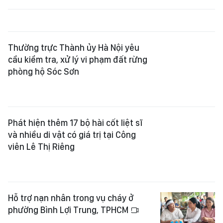
phòng hộ Sóc Sơn
Phát hiện thêm 17 bộ hài cốt liệt sĩ
và nhiều di vật có giá trị tại Công
viên Lê Thị Riêng
Hỗ trợ nạn nhân trong vụ cháy ở
phường Bình Lợi Trung, TPHCM
Người Việt Nam ở nước ngoài là
nguồn lực chiến lược quan trọng,
đóng góp vào sự phát triển đất
nước
Nhộn nhịp vé "chợ đen" trước trận