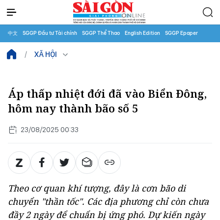
中文
SGGP Đầu tư Tài chính
SGGP Thể Thao
English Edition
SGGP Epaper
XÃ HỘI
Áp thấp nhiệt đới đã vào Biển Đông,
hôm nay thành bão số 5
23/08/2025 00:33
Theo cơ quan khí tượng, đây là cơn bão di
chuyển "thần tốc". Các địa phương chỉ còn chưa
đầy 2 ngày để chuẩn bị ứng phó. Dự kiến ngày