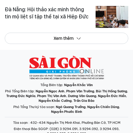
Đà Nẵng: Hội thảo xác minh thông
tin mộ liệt sĩ tập thể tại xã Hiệp Đức
Xem thêm
Tổng Biên tập:
Nguyễn Khắc Văn
Phó Tổng Biên tập:
Nguyễn Ngọc Anh
,
Phạm Văn Trường
,
Bùi Thị Hồng Sương
,
Trương Đức Nghĩa
,
Phạm Thị Vân Anh
,
Dương Văn Quang
,
Nguyễn Đức Hiển
,
Nguyễn Khắc Cường
,
Trần Gia Bảo
Phó Tổng Thư ký tòa soạn:
Ngô Quang Trưởng
,
Nguyễn Chiến Dũng
,
Nguyễn Phước Bình
Tòa soạn
: 432-434 Nguyễn Thị Minh Khai, Phường Bàn Cờ, TP.HCM
Điện thoại Báo SGGP
: (028) 3.9294.091, 3.9294.092, 3.9294.093,