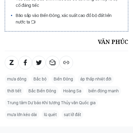
cố đáng tiếc
Bão sắp vào Biển Đông, xác suất cao đổ bộ đất liền
nước ta
VĂN PHÚC
mưa dông
Bắc bộ
Biển Đông
áp thấp nhiệt đới
thời tiết
Bắc Biển Đông
Hoàng Sa
biển động mạnh
Trung tâm Dự báo Khí tượng Thủy văn Quốc gia
mưa lớn kéo dài
lũ quét
sạt lở đất