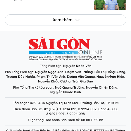
Xem thêm
Tổng Biên tập:
Nguyễn Khắc Văn
Phó Tổng Biên tập:
Nguyễn Ngọc Anh
,
Phạm Văn Trường
,
Bùi Thị Hồng Sương
,
Trương Đức Nghĩa
,
Phạm Thị Vân Anh
,
Dương Văn Quang
,
Nguyễn Đức Hiển
,
Nguyễn Khắc Cường
,
Trần Gia Bảo
Phó Tổng Thư ký tòa soạn:
Ngô Quang Trưởng
,
Nguyễn Chiến Dũng
,
Nguyễn Phước Bình
Tòa soạn
: 432-434 Nguyễn Thị Minh Khai, Phường Bàn Cờ, TP.HCM
Điện thoại Báo SGGP
: (028) 3.9294.091, 3.9294.092, 3.9294.093,
3.9294.097, 3.9294.098
Điện thoại Tòa soạn Báo Điện tử
: 08 65 11 22 55
Giấy phép hoạt động Báo in và Báo Điện tử số 305/GP-BTTTT do Bộ Thông