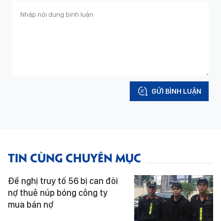
GỬI BÌNH LUẬN
TIN CÙNG CHUYÊN MỤC
Đề nghị truy tố 56 bị can đòi
nợ thuê núp bóng công ty
mua bán nợ