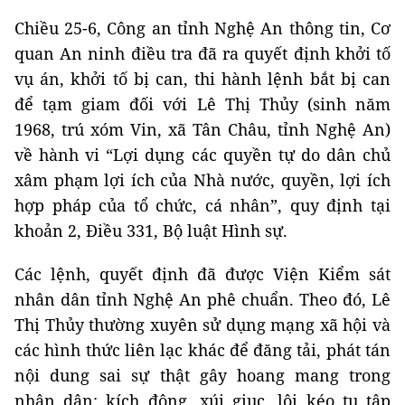
Chiều 25-6, Công an tỉnh Nghệ An thông tin, Cơ
quan An ninh điều tra đã ra quyết định khởi tố
vụ án, khởi tố bị can, thi hành lệnh bắt bị can
để tạm giam đối với Lê Thị Thủy (sinh năm
1968, trú xóm Vin, xã Tân Châu, tỉnh Nghệ An)
về hành vi “Lợi dụng các quyền tự do dân chủ
xâm phạm lợi ích của Nhà nước, quyền, lợi ích
hợp pháp của tổ chức, cá nhân”, quy định tại
khoản 2, Điều 331, Bộ luật Hình sự.
Các lệnh, quyết định đã được Viện Kiểm sát
nhân dân tỉnh Nghệ An phê chuẩn. Theo đó, Lê
Thị Thủy thường xuyên sử dụng mạng xã hội và
các hình thức liên lạc khác để đăng tải, phát tán
nội dung sai sự thật gây hoang mang trong
nhân dân; kích động, xúi giục, lôi kéo tụ tập