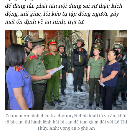
để đăng tải, phát tán nội dung sai sự thật; kích
động, xúi giục, lôi kéo tụ tập đông người, gây
mất ổn định về an ninh, trật tự.
Cơ quan An ninh điều tra đọc quyết định khởi tố vụ án, khởi
tố bị can; thi hành lệnh bắt bị can để tạm giam đối với Lê Thị
Thủy. Ảnh: Công an Nghệ An