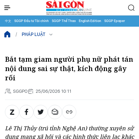
中文
SGGP Đầu tư Tài chính
SGGP Thể Thao
English Edition
SGGP Epaper
PHÁP LUẬT
Bắt tạm giam người phụ nữ phát tán
nội dung sai sự thật, kích động gây
rối
SGGPO
25/06/2026 10:11
Lê Thị Thủy (trú tỉnh Nghệ An) thường xuyên sử
dụng mạng xã hội và các hình thức liên lạc khác