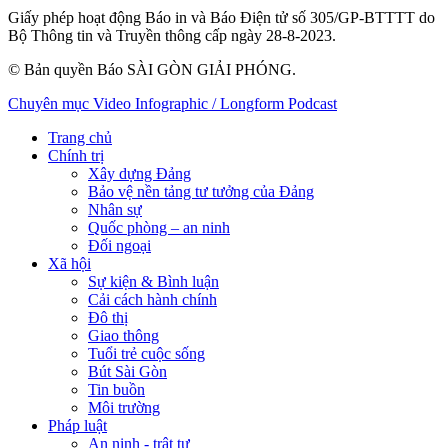
Giấy phép hoạt động Báo in và Báo Điện tử số 305/GP-BTTTT do
Bộ Thông tin và Truyền thông cấp ngày 28-8-2023.
© Bản quyền Báo SÀI GÒN GIẢI PHÓNG.
Chuyên mục
Video
Infographic / Longform
Podcast
Trang chủ
Chính trị
Xây dựng Đảng
Bảo vệ nền tảng tư tưởng của Đảng
Nhân sự
Quốc phòng – an ninh
Đối ngoại
Xã hội
Sự kiện & Bình luận
Cải cách hành chính
Đô thị
Giao thông
Tuổi trẻ cuộc sống
Bút Sài Gòn
Tin buồn
Môi trường
Pháp luật
An ninh - trật tự