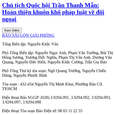
Chủ tịch Quốc hội Trần Thanh Mẫn:
Hoàn thiện khuôn khổ pháp luật về đối
ngoại
Xem thêm
BÁO SÀI GÒN GIẢI PHÓNG
Tổng Biên tập:
Nguyễn Khắc Văn
Phó Tổng Biên tập:
Nguyễn Ngọc Anh
,
Phạm Văn Trường
,
Bùi Thị
Hồng Sương
,
Trương Đức Nghĩa
,
Phạm Thị Vân Anh
,
Dương Văn
Quang
,
Nguyễn Đức Hiển
,
Nguyễn Khắc Cường
,
Trần Gia Bảo
Phó Tổng Thư ký tòa soạn:
Ngô Quang Trưởng
,
Nguyễn Chiến
Dũng
,
Nguyễn Phước Bình
Tòa soạn
: 432-434 Nguyễn Thị Minh Khai, Phường Bàn Cờ,
TP.HCM
Điện thoại Báo SGGP
: (028) 3.9294.091, 3.9294.092, 3.9294.093,
3.9294.097, 3.9294.098
Điện thoại Tòa soạn Báo Điện tử
: 08 65 11 22 55