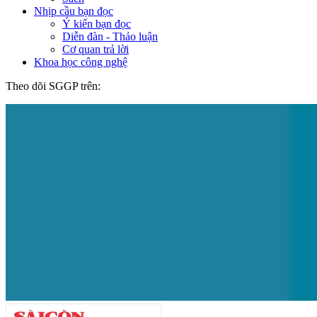
Nhịp cầu bạn đọc
Ý kiến bạn đọc
Diễn đàn - Thảo luận
Cơ quan trả lời
Khoa học công nghệ
Theo dõi SGGP trên: