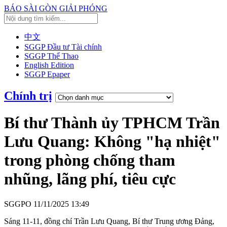
BÁO SÀI GÒN GIẢI PHÓNG
中文
SGGP Đầu tư Tài chính
SGGP Thể Thao
English Edition
SGGP Epaper
Chính trị
Bí thư Thành ủy TPHCM Trần
Lưu Quang: Không "hạ nhiệt"
trong phòng chống tham
nhũng, lãng phí, tiêu cực
SGGPO
11/11/2025 13:49
Sáng 11-11, đồng chí Trần Lưu Quang, Bí thư Trung ương Đảng,