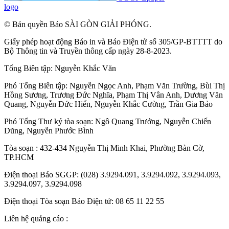
logo
© Bản quyền Báo SÀI GÒN GIẢI PHÓNG.
Giấy phép hoạt động Báo in và Báo Điện tử số 305/GP-BTTTT do
Bộ Thông tin và Truyền thông cấp ngày 28-8-2023.
Tổng Biên tập:
Nguyễn Khắc Văn
Phó Tổng Biên tập:
Nguyễn Ngọc Anh
,
Phạm Văn Trường
,
Bùi Thị
Hồng Sương
,
Trương Đức Nghĩa
,
Phạm Thị Vân Anh
,
Dương Văn
Quang
,
Nguyễn Đức Hiển
,
Nguyễn Khắc Cường
,
Trần Gia Bảo
Phó Tổng Thư ký tòa soạn:
Ngô Quang Trưởng
,
Nguyễn Chiến
Dũng
,
Nguyễn Phước Bình
Tòa soạn : 432-434 Nguyễn Thị Minh Khai, Phường Bàn Cờ,
TP.HCM
Điện thoại Báo SGGP: (028) 3.9294.091, 3.9294.092, 3.9294.093,
3.9294.097, 3.9294.098
Điện thoại Tòa soạn Báo Điện tử: 08 65 11 22 55
Liên hệ quảng cáo :