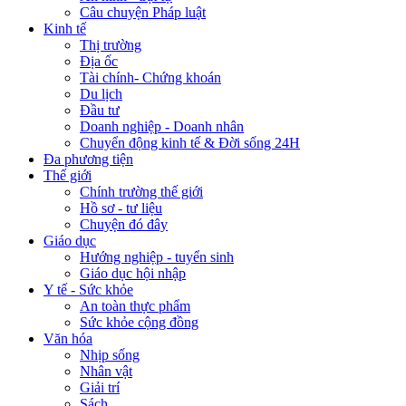
Câu chuyện Pháp luật
Kinh tế
Thị trường
Địa ốc
Tài chính- Chứng khoán
Du lịch
Đầu tư
Doanh nghiệp - Doanh nhân
Chuyển động kinh tế & Đời sống 24H
Đa phương tiện
Thế giới
Chính trường thế giới
Hồ sơ - tư liệu
Chuyện đó đây
Giáo dục
Hướng nghiệp - tuyển sinh
Giáo dục hội nhập
Y tế - Sức khỏe
An toàn thực phẩm
Sức khỏe cộng đồng
Văn hóa
Nhịp sống
Nhân vật
Giải trí
Sách