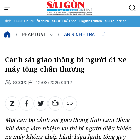
中文
SGGP Đầu tư Tài chính
SGGP Thể Thao
English Edition
SGGP Epaper
PHÁP LUẬT
AN NINH - TRẬT TỰ
Cảnh sát giao thông bị người đi xe
máy tông chấn thương
SGGPO
12/08/2025 03:12
Một cán bộ cảnh sát giao thông tỉnh Lâm Đồng
khi đang làm nhiệm vụ thì bị người điều khiển
xe máy không chấp hành hiệu lệnh, tông gây