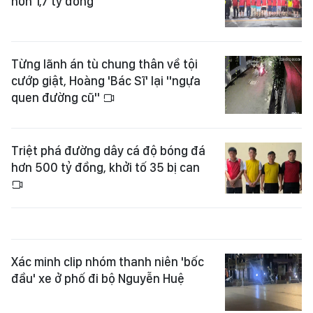
hơn 1,7 tỷ đồng
Từng lãnh án tù chung thân về tội
cướp giật, Hoàng 'Bác Sĩ' lại "ngựa
quen đường cũ"
Triệt phá đường dây cá độ bóng đá
hơn 500 tỷ đồng, khởi tố 35 bị can
Xác minh clip nhóm thanh niên 'bốc
đầu' xe ở phố đi bộ Nguyễn Huệ