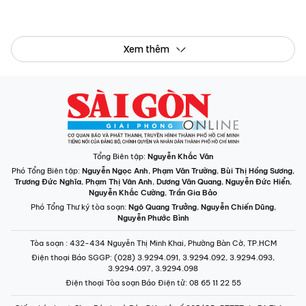
Tổng Biên tập:
Nguyễn Khắc Văn
Phó Tổng Biên tập:
Nguyễn Ngọc Anh
,
Phạm Văn Trường
,
Bùi Thị Hồng Sương
,
Trương Đức Nghĩa
,
Phạm Thị Vân Anh
,
Dương Văn Quang
,
Nguyễn Đức Hiển
,
Nguyễn Khắc Cường
,
Trần Gia Bảo
Phó Tổng Thư ký tòa soạn:
Ngô Quang Trưởng
,
Nguyễn Chiến Dũng
,
Nguyễn Phước Bình
Tòa soạn
: 432-434 Nguyễn Thị Minh Khai, Phường Bàn Cờ, TP.HCM
Điện thoại Báo SGGP
: (028) 3.9294.091, 3.9294.092, 3.9294.093,
3.9294.097, 3.9294.098
Điện thoại Tòa soạn Báo Điện tử
: 08 65 11 22 55
Giấy phép hoạt động Báo in và Báo Điện tử số 305/GP-BTTTT do Bộ Thông
tin và Truyền thông cấp ngày 28-8-2023.
© Bản quyền Báo SÀI GÒN GIẢI PHÓNG.