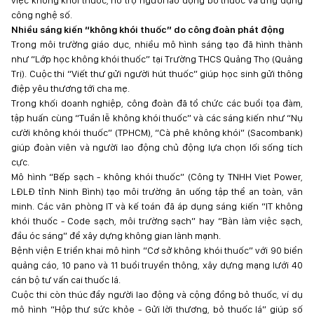
việc không khói thuốc, hỗ trợ người lao động bỏ thuốc và ứng dụng
công nghệ số.
Nhiều sáng kiến “không khói thuốc” do công đoàn phát động
Trong môi trường giáo dục, nhiều mô hình sáng tạo đã hình thành
như “Lớp học không khói thuốc” tại Trường THCS Quảng Thọ (Quảng
Trị). Cuộc thi “Viết thư gửi người hút thuốc” giúp học sinh gửi thông
điệp yêu thương tới cha mẹ.
Trong khối doanh nghiệp, công đoàn đã tổ chức các buổi tọa đàm,
tập huấn cùng “Tuần lễ không khói thuốc” và các sáng kiến như “Nụ
cười không khói thuốc” (TPHCM), “Cà phê không khói” (Sacombank)
giúp đoàn viên và người lao động chủ động lựa chọn lối sống tích
cực.
Mô hình “Bếp sạch - không khói thuốc” (Công ty TNHH Viet Power,
LĐLĐ tỉnh Ninh Bình) tạo môi trường ăn uống tập thể an toàn, văn
minh. Các văn phòng IT và kế toán đã áp dụng sáng kiến “IT không
khói thuốc - Code sạch, môi trường sạch” hay “Bàn làm việc sạch,
đầu óc sáng” để xây dựng không gian lành mạnh.
Bệnh viện E triển khai mô hình “Cơ sở không khói thuốc” với 90 biển
quảng cáo, 10 pano và 11 buổi truyền thông, xây dựng mạng lưới 40
cán bộ tư vấn cai thuốc lá.
Cuộc thi còn thúc đẩy người lao động và cộng đồng bỏ thuốc, ví dụ
mô hình “Hộp thư sức khỏe - Gửi lời thương, bỏ thuốc lá” giúp số