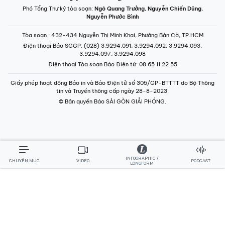
Phó Tổng Thư ký tòa soạn:
Ngô Quang Trưởng
,
Nguyễn Chiến Dũng
,
Nguyễn Phước Bình
Tòa soạn
: 432-434 Nguyễn Thị Minh Khai, Phường Bàn Cờ, TP.HCM
Điện thoại Báo SGGP
: (028) 3.9294.091, 3.9294.092, 3.9294.093,
3.9294.097, 3.9294.098
Điện thoại Tòa soạn Báo Điện tử
: 08 65 11 22 55
Giấy phép hoạt động Báo in và Báo Điện tử số 305/GP-BTTTT do Bộ Thông
tin và Truyền thông cấp ngày 28-8-2023.
© Bản quyền Báo SÀI GÒN GIẢI PHÓNG.
INFOGRAPHIC /
CHUYÊN MỤC
VIDEO
PODCAST
LONGFORM