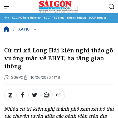
中文
SGGP Đầu tư Tài chính
SGGP Thể Thao
English Edition
SGGP Epaper
XÃ HỘI
Cử tri xã Long Hải kiến nghị tháo gỡ
vướng mắc về BHYT, hạ tầng giao
thông
SGGPO
10/06/2026 11:18
Nhiều cử tri kiến nghị thành phố xem xét bỏ thủ
tục chuyển tuyến giữa các bệnh viện trên địa