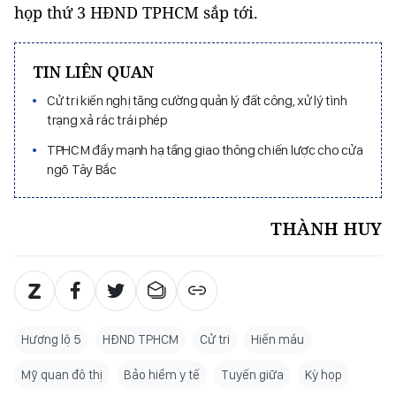
họp thứ 3 HĐND TPHCM sắp tới.
TIN LIÊN QUAN
Cử tri kiến nghị tăng cường quản lý đất công, xử lý tình
trạng xả rác trái phép
TPHCM đẩy mạnh hạ tầng giao thông chiến lược cho cửa
ngõ Tây Bắc
THÀNH HUY
Hương lộ 5
HĐND TPHCM
Cử tri
Hiến máu
Mỹ quan đô thị
Bảo hiểm y tế
Tuyến giữa
Kỳ họp