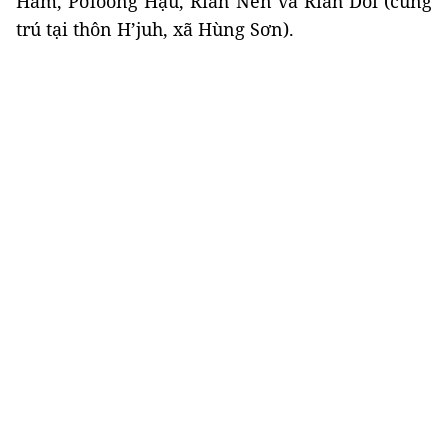
Hăm, Pơloong Hậu, Riah Nen và Riah Dối (cùng
trú tại thôn H’juh, xã Hùng Sơn).