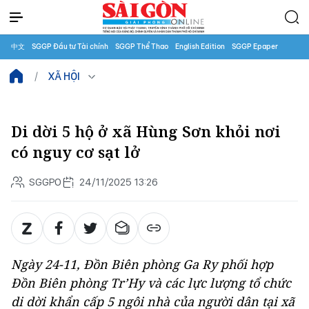
中文
SGGP Đầu tư Tài chính
SGGP Thể Thao
English Edition
SGGP Epaper
XÃ HỘI
Di dời 5 hộ ở xã Hùng Sơn khỏi nơi
có nguy cơ sạt lở
SGGPO
24/11/2025 13:26
Ngày 24-11, Đồn Biên phòng Ga Ry phối hợp
Đồn Biên phòng Tr’Hy và các lực lượng tổ chức
di dời khẩn cấp 5 ngôi nhà của người dân tại xã