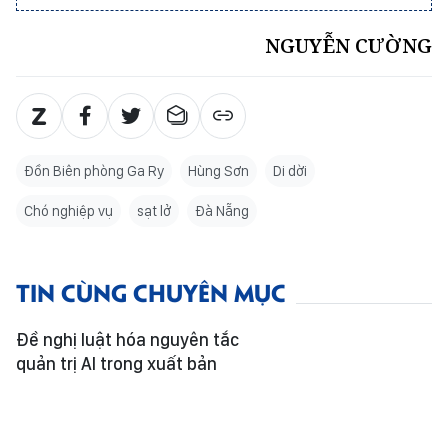
NGUYỄN CƯỜNG
Đồn Biên phòng Ga Ry
Hùng Sơn
Di dời
Chó nghiệp vụ
sạt lở
Đà Nẵng
TIN CÙNG CHUYÊN MỤC
Đề nghị luật hóa nguyên tắc
quản trị AI trong xuất bản