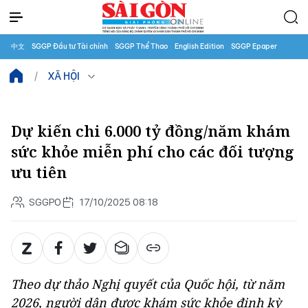
中文
SGGP Đầu tư Tài chính
SGGP Thể Thao
English Edition
SGGP Epaper
XÃ HỘI
Dự kiến chi 6.000 tỷ đồng/năm khám
sức khỏe miễn phí cho các đối tượng
ưu tiên
SGGPO
17/10/2025 08:18
Theo dự thảo Nghị quyết của Quốc hội, từ năm
2026, người dân được khám sức khỏe định kỳ