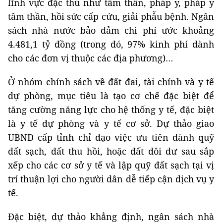
lĩnh vực đặc thù như tâm thần, pháp y, pháp y
tâm thần, hồi sức cấp cứu, giải phẫu bệnh. Ngân
sách nhà nước bảo đảm chi phí ước khoảng
4.481,1 tỷ đồng (trong đó, 97% kinh phí dành
cho các đơn vị thuộc các địa phương)…
Ở nhóm chính sách về đất đai, tài chính và y tế
dự phòng, mục tiêu là tạo cơ chế đặc biệt để
tăng cường năng lực cho hệ thống y tế, đặc biệt
là y tế dự phòng và y tế cơ sở. Dự thảo giao
UBND cấp tỉnh chỉ đạo việc ưu tiên dành quỹ
đất sạch, đất thu hồi, hoặc đất dôi dư sau sắp
xếp cho các cơ sở y tế và lập quỹ đất sạch tại vị
trí thuận lợi cho người dân dễ tiếp cận dịch vụ y
tế.
Đặc biệt, dự thảo khẳng định, ngân sách nhà