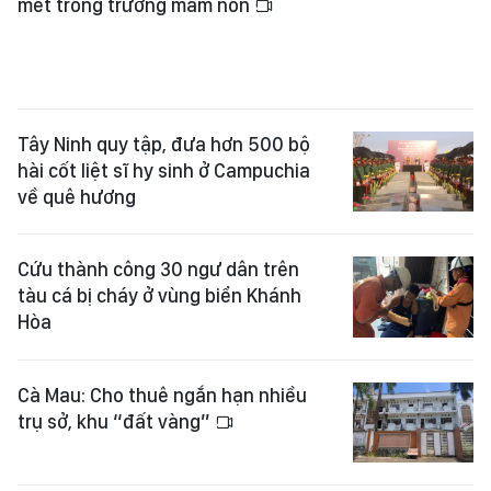
mét trong trường mầm non
Tây Ninh quy tập, đưa hơn 500 bộ
hài cốt liệt sĩ hy sinh ở Campuchia
về quê hương
Cứu thành công 30 ngư dân trên
tàu cá bị cháy ở vùng biển Khánh
Hòa
Cà Mau: Cho thuê ngắn hạn nhiều
trụ sở, khu “đất vàng”
Đà Nẵng: Hội thảo xác minh thông