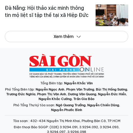
tin mộ liệt sĩ tập thể tại xã Hiệp Đức
Xem thêm
Tổng Biên tập:
Nguyễn Khắc Văn
Phó Tổng Biên tập:
Nguyễn Ngọc Anh
,
Phạm Văn Trường
,
Bùi Thị Hồng Sương
,
Trương Đức Nghĩa
,
Phạm Thị Vân Anh
,
Dương Văn Quang
,
Nguyễn Đức Hiển
,
Nguyễn Khắc Cường
,
Trần Gia Bảo
Phó Tổng Thư ký tòa soạn:
Ngô Quang Trưởng
,
Nguyễn Chiến Dũng
,
Nguyễn Phước Bình
Tòa soạn
: 432-434 Nguyễn Thị Minh Khai, Phường Bàn Cờ, TP.HCM
Điện thoại Báo SGGP
: (028) 3.9294.091, 3.9294.092, 3.9294.093,
3.9294.097, 3.9294.098
Điện thoại Tòa soạn Báo Điện tử
: 08 65 11 22 55