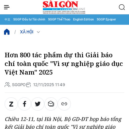
中文
SGGP Đầu tư Tài chính
SGGP Thể Thao
English Edition
SGGP Epaper
XÃ HỘI
Hơn 800 tác phẩm dự thi Giải báo
chí toàn quốc "Vì sự nghiệp giáo dục
Việt Nam" 2025
SGGPO
12/11/2025 11:49
Chiều 12-11, tại Hà Nội, Bộ GD-ĐT họp báo tổng
kết Giải báo chí toàn quốc "Vì sự nghiệp giáo