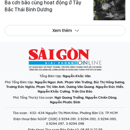
Ba cơn bão cùng hoạt động ở Tây
Bắc Thái Bình Dương
Xem thêm
Tổng Biên tập:
Nguyễn Khắc Văn
Phó Tổng Biên tập:
Nguyễn Ngọc Anh
,
Phạm Văn Trường
,
Bùi Thị Hồng Sương
,
Trương Đức Nghĩa
,
Phạm Thị Vân Anh
,
Dương Văn Quang
,
Nguyễn Đức Hiển
,
Nguyễn Khắc Cường
,
Trần Gia Bảo
Phó Tổng Thư ký tòa soạn:
Ngô Quang Trưởng
,
Nguyễn Chiến Dũng
,
Nguyễn Phước Bình
Tòa soạn
: 432-434 Nguyễn Thị Minh Khai, Phường Bàn Cờ, TP.HCM
Điện thoại Báo SGGP
: (028) 3.9294.091, 3.9294.092, 3.9294.093,
3.9294.097, 3.9294.098
Điện thoại Tòa soạn Báo Điện tử
: 08 65 11 22 55