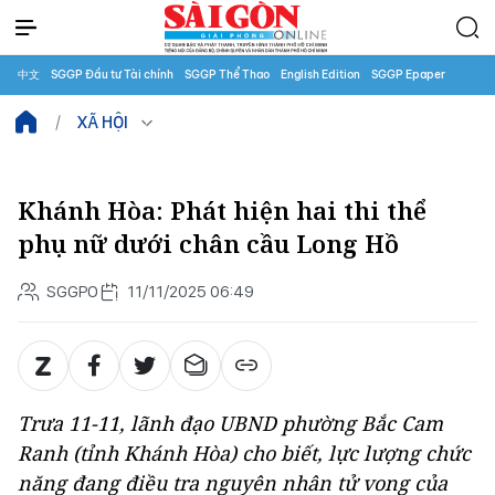
中文
SGGP Đầu tư Tài chính
SGGP Thể Thao
English Edition
SGGP Epaper
XÃ HỘI
Khánh Hòa: Phát hiện hai thi thể
phụ nữ dưới chân cầu Long Hồ
SGGPO
11/11/2025 06:49
Trưa 11-11, lãnh đạo UBND phường Bắc Cam
Ranh (tỉnh Khánh Hòa) cho biết, lực lượng chức
năng đang điều tra nguyên nhân tử vong của