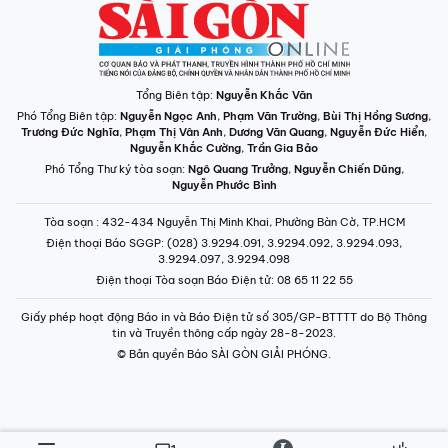
Tổng Biên tập:
Nguyễn Khắc Văn
Phó Tổng Biên tập:
Nguyễn Ngọc Anh
,
Phạm Văn Trường
,
Bùi Thị Hồng Sương
,
Trương Đức Nghĩa
,
Phạm Thị Vân Anh
,
Dương Văn Quang
,
Nguyễn Đức Hiển
,
Nguyễn Khắc Cường
,
Trần Gia Bảo
Phó Tổng Thư ký tòa soạn:
Ngô Quang Trưởng
,
Nguyễn Chiến Dũng
,
Nguyễn Phước Bình
Tòa soạn
: 432-434 Nguyễn Thị Minh Khai, Phường Bàn Cờ, TP.HCM
Điện thoại Báo SGGP
: (028) 3.9294.091, 3.9294.092, 3.9294.093,
3.9294.097, 3.9294.098
Điện thoại Tòa soạn Báo Điện tử
: 08 65 11 22 55
Giấy phép hoạt động Báo in và Báo Điện tử số 305/GP-BTTTT do Bộ Thông
tin và Truyền thông cấp ngày 28-8-2023.
© Bản quyền Báo SÀI GÒN GIẢI PHÓNG.