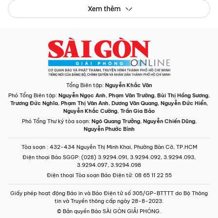
Xem thêm
Tổng Biên tập:
Nguyễn Khắc Văn
Phó Tổng Biên tập:
Nguyễn Ngọc Anh
,
Phạm Văn Trường
,
Bùi Thị Hồng Sương
,
Trương Đức Nghĩa
,
Phạm Thị Vân Anh
,
Dương Văn Quang
,
Nguyễn Đức Hiển
,
Nguyễn Khắc Cường
,
Trần Gia Bảo
Phó Tổng Thư ký tòa soạn:
Ngô Quang Trưởng
,
Nguyễn Chiến Dũng
,
Nguyễn Phước Bình
Tòa soạn
: 432-434 Nguyễn Thị Minh Khai, Phường Bàn Cờ, TP.HCM
Điện thoại Báo SGGP
: (028) 3.9294.091, 3.9294.092, 3.9294.093,
3.9294.097, 3.9294.098
Điện thoại Tòa soạn Báo Điện tử
: 08 65 11 22 55
Giấy phép hoạt động Báo in và Báo Điện tử số 305/GP-BTTTT do Bộ Thông
tin và Truyền thông cấp ngày 28-8-2023.
© Bản quyền Báo SÀI GÒN GIẢI PHÓNG.