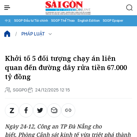
中文
SGGP Đầu tư Tài chính
SGGP Thể Thao
English Edition
SGGP Epaper
PHÁP LUẬT
Khởi tố 5 đối tượng chạy án liên
quan đến đường dây rửa tiền 67.000
tỷ đồng
SGGPO
24/12/2025 12:15
Ngày 24-12, Công an TP Đà Nẵng cho
biết, Phòng Cảnh sát kinh tế vừa triệt phá thành