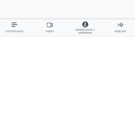
INFOGRAPHIC /
CHUYÊN MỤC
VIDEO
PODCAST
LONGFORM