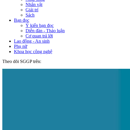
Nhân vật
Giải trí
Sách
Bạn đọc
Ý kiến bạn đọc
Diễn đàn - Thảo luận
Cơ quan trả lời
Lao động - An sinh
Phụ nữ
Khoa học công nghệ
Theo dõi SGGP trên: