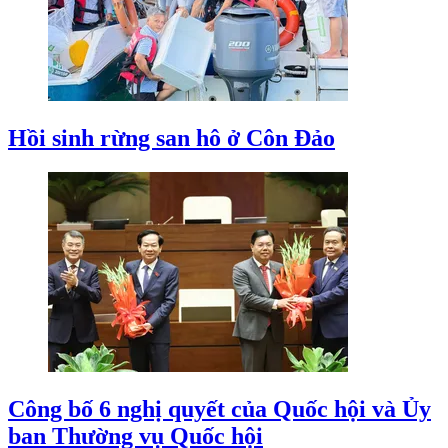
Hồi sinh rừng san hô ở Côn Đảo
Công bố 6 nghị quyết của Quốc hội và Ủy
ban Thường vụ Quốc hội