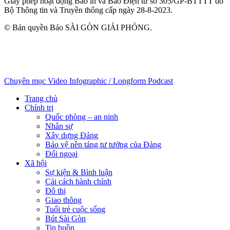
Giấy phép hoạt động Báo in và Báo Điện tử số 305/GP-BTTTT do
Bộ Thông tin và Truyền thông cấp ngày 28-8-2023.
© Bản quyền Báo SÀI GÒN GIẢI PHÓNG.
Chuyên mục
Video
Infographic / Longform
Podcast
Trang chủ
Chính trị
Quốc phòng – an ninh
Nhân sự
Xây dựng Đảng
Bảo vệ nền tảng tư tưởng của Đảng
Đối ngoại
Xã hội
Sự kiện & Bình luận
Cải cách hành chính
Đô thị
Giao thông
Tuổi trẻ cuộc sống
Bút Sài Gòn
Tin buồn