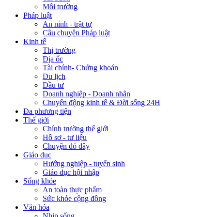
Môi trường
Pháp luật
An ninh - trật tự
Câu chuyện Pháp luật
Kinh tế
Thị trường
Địa ốc
Tài chính- Chứng khoán
Du lịch
Đầu tư
Doanh nghiệp - Doanh nhân
Chuyển động kinh tế & Đời sống 24H
Đa phương tiện
Thế giới
Chính trường thế giới
Hồ sơ - tư liệu
Chuyện đó đây
Giáo dục
Hướng nghiệp - tuyển sinh
Giáo dục hội nhập
Sống khỏe
An toàn thực phẩm
Sức khỏe cộng đồng
Văn hóa
Nhịp sống