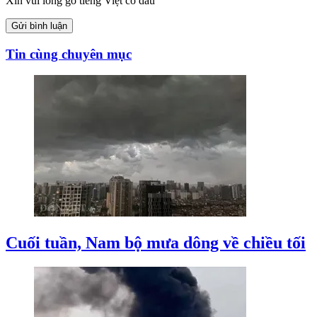
Xin vui lòng gõ tiếng Việt có dấu
Gửi bình luận
Tin cùng chuyên mục
Cuối tuần, Nam bộ mưa dông về chiều tối