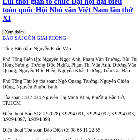
Lùi thời gian tổ chức Đại hội đại biểu
toàn quốc Hội Nhà văn Việt Nam lần thứ
XI
Xem thêm
BÁO SÀI GÒN GIẢI PHÓNG
Tổng Biên tập:
Nguyễn Khắc Văn
Phó Tổng Biên tập:
Nguyễn Ngọc Anh
,
Phạm Văn Trường
,
Bùi Thị
Hồng Sương
,
Trương Đức Nghĩa
,
Phạm Thị Vân Anh
,
Dương Văn
Quang
,
Nguyễn Đức Hiển
,
Nguyễn Khắc Cường
,
Trần Gia Bảo
Phó Tổng Thư ký tòa soạn:
Ngô Quang Trưởng
,
Nguyễn Chiến
Dũng
,
Nguyễn Phước Bình
Tòa soạn
: 432-434 Nguyễn Thị Minh Khai, Phường Bàn Cờ,
TP.HCM
Điện thoại Báo SGGP
: (028) 3.9294.091, 3.9294.092, 3.9294.093,
3.9294.097, 3.9294.098
Điện thoại Tòa soạn Báo Điện tử
: 08 65 11 22 55