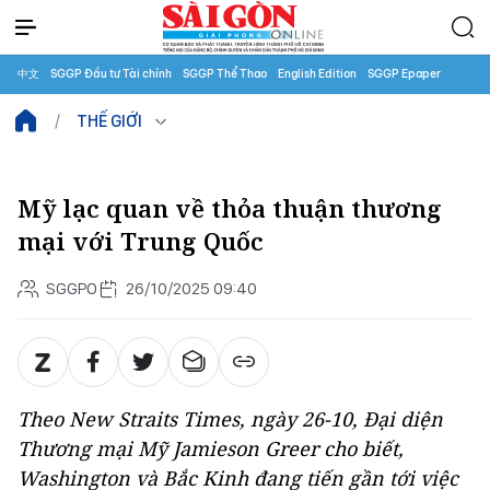
中文
SGGP Đầu tư Tài chính
SGGP Thể Thao
English Edition
SGGP Epaper
THẾ GIỚI
Mỹ lạc quan về thỏa thuận thương
mại với Trung Quốc
SGGPO
26/10/2025 09:40
Theo New Straits Times, ngày 26-10, Đại diện
Thương mại Mỹ Jamieson Greer cho biết,
Washington và Bắc Kinh đang tiến gần tới việc