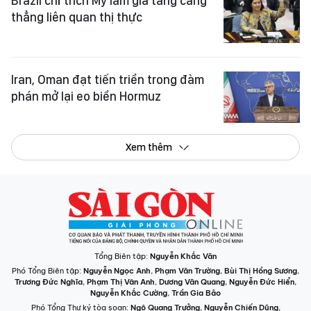
Brazil chỉ trích Mỹ làm gia tăng căng
thẳng liên quan thị thực
Iran, Oman đạt tiến triển trong đàm
phán mở lại eo biển Hormuz
Xem thêm
Tổng Biên tập:
Nguyễn Khắc Văn
Phó Tổng Biên tập:
Nguyễn Ngọc Anh
,
Phạm Văn Trường
,
Bùi Thị Hồng Sương
,
Trương Đức Nghĩa
,
Phạm Thị Vân Anh
,
Dương Văn Quang
,
Nguyễn Đức Hiển
,
Nguyễn Khắc Cường
,
Trần Gia Bảo
Phó Tổng Thư ký tòa soạn:
Ngô Quang Trưởng
,
Nguyễn Chiến Dũng
,