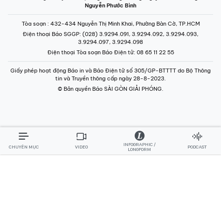
Nguyễn Phước Bình
Tòa soạn
: 432-434 Nguyễn Thị Minh Khai, Phường Bàn Cờ, TP.HCM
Điện thoại Báo SGGP
: (028) 3.9294.091, 3.9294.092, 3.9294.093,
3.9294.097, 3.9294.098
Điện thoại Tòa soạn Báo Điện tử
: 08 65 11 22 55
Giấy phép hoạt động Báo in và Báo Điện tử số 305/GP-BTTTT do Bộ Thông
tin và Truyền thông cấp ngày 28-8-2023.
© Bản quyền Báo SÀI GÒN GIẢI PHÓNG.
INFOGRAPHIC /
CHUYÊN MỤC
VIDEO
PODCAST
LONGFORM