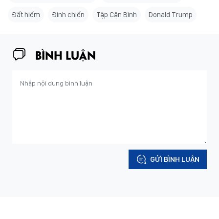
Đất hiếm
Đình chiến
Tập Cận Bình
Donald Trump
BÌNH LUẬN
GỬI BÌNH LUẬN