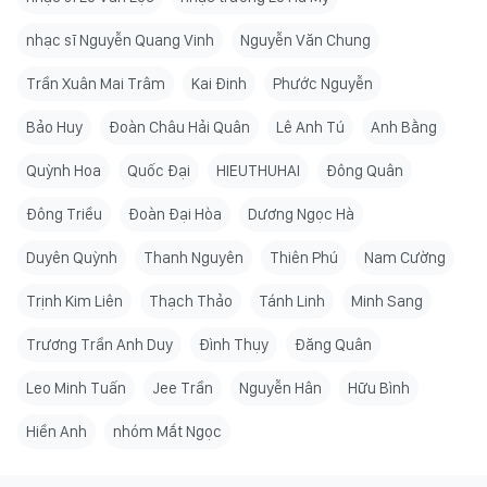
nhạc sĩ Nguyễn Quang Vinh
Nguyễn Văn Chung
Trần Xuân Mai Trâm
Kai Đinh
Phước Nguyễn
Bảo Huy
Đoàn Châu Hải Quân
Lê Anh Tú
Anh Bằng
Quỳnh Hoa
Quốc Đại
HIEUTHUHAI
Đông Quân
Đông Triều
Đoàn Đại Hòa
Dương Ngọc Hà
Duyên Quỳnh
Thanh Nguyên
Thiên Phú
Nam Cường
Trịnh Kim Liên
Thạch Thảo
Tánh Linh
Minh Sang
Trương Trần Anh Duy
Đình Thụy
Đăng Quân
Leo Minh Tuấn
Jee Trần
Nguyễn Hân
Hữu Bình
Hiền Anh
nhóm Mắt Ngọc