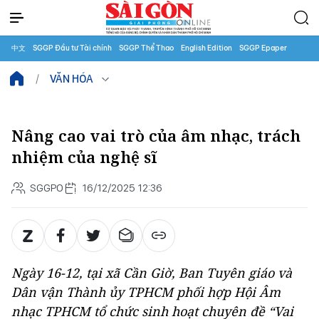
中文
SGGP Đầu tư Tài chính
SGGP Thể Thao
English Edition
SGGP Epaper
VĂN HÓA
Nâng cao vai trò của âm nhạc, trách
nhiệm của nghệ sĩ
SGGPO
16/12/2025 12:36
Ngày 16-12, tại xã Cần Giờ, Ban Tuyên giáo và
Dân vận Thành ủy TPHCM phối hợp Hội Âm
nhạc TPHCM tổ chức sinh hoạt chuyên đề “Vai