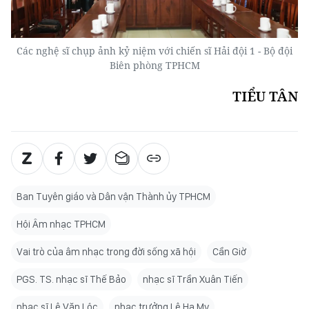
Các nghệ sĩ chụp ảnh kỷ niệm với chiến sĩ Hải đội 1 - Bộ đội
Biên phòng TPHCM
TIỂU TÂN
Ban Tuyên giáo và Dân vận Thành ủy TPHCM
Hội Âm nhạc TPHCM
Vai trò của âm nhạc trong đời sống xã hội
Cần Giờ
PGS. TS. nhạc sĩ Thế Bảo
nhạc sĩ Trần Xuân Tiến
nhạc sĩ Lê Văn Lộc
nhạc trưởng Lê Ha My