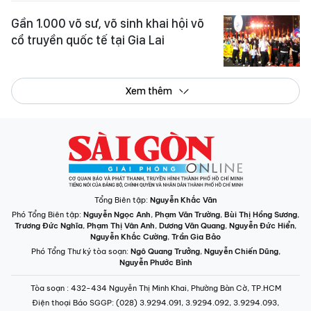
Gần 1.000 võ sư, võ sinh khai hội võ
cổ truyền quốc tế tại Gia Lai
Xem thêm
Tổng Biên tập:
Nguyễn Khắc Văn
Phó Tổng Biên tập:
Nguyễn Ngọc Anh
,
Phạm Văn Trường
,
Bùi Thị Hồng Sương
,
Trương Đức Nghĩa
,
Phạm Thị Vân Anh
,
Dương Văn Quang
,
Nguyễn Đức Hiển
,
Nguyễn Khắc Cường
,
Trần Gia Bảo
Phó Tổng Thư ký tòa soạn:
Ngô Quang Trưởng
,
Nguyễn Chiến Dũng
,
Nguyễn Phước Bình
Tòa soạn
: 432-434 Nguyễn Thị Minh Khai, Phường Bàn Cờ, TP.HCM
Điện thoại Báo SGGP
: (028) 3.9294.091, 3.9294.092, 3.9294.093,