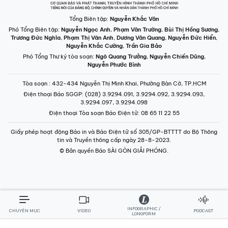
Tổng Biên tập:
Nguyễn Khắc Văn
Phó Tổng Biên tập:
Nguyễn Ngọc Anh
,
Phạm Văn Trường
,
Bùi Thị Hồng Sương
,
Trương Đức Nghĩa
,
Phạm Thị Vân Anh
,
Dương Văn Quang
,
Nguyễn Đức Hiển
,
Nguyễn Khắc Cường
,
Trần Gia Bảo
Phó Tổng Thư ký tòa soạn:
Ngô Quang Trưởng
,
Nguyễn Chiến Dũng
,
Nguyễn Phước Bình
Tòa soạn
: 432-434 Nguyễn Thị Minh Khai, Phường Bàn Cờ, TP.HCM
Điện thoại Báo SGGP
: (028) 3.9294.091, 3.9294.092, 3.9294.093,
3.9294.097, 3.9294.098
Điện thoại Tòa soạn Báo Điện tử
: 08 65 11 22 55
Giấy phép hoạt động Báo in và Báo Điện tử số 305/GP-BTTTT do Bộ Thông
tin và Truyền thông cấp ngày 28-8-2023.
© Bản quyền Báo SÀI GÒN GIẢI PHÓNG.
INFOGRAPHIC /
CHUYÊN MỤC
VIDEO
PODCAST
LONGFORM