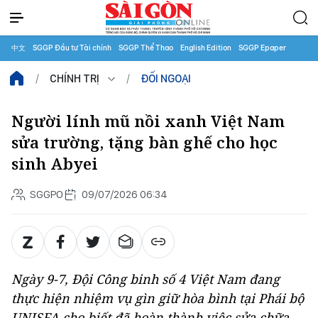
中文
SGGP Đầu tư Tài chính
SGGP Thể Thao
English Edition
SGGP Epaper
CHÍNH TRỊ
ĐỐI NGOẠI
Người lính mũ nồi xanh Việt Nam
sửa trường, tặng bàn ghế cho học
sinh Abyei
SGGPO
09/07/2026 06:34
Ngày 9-7, Đội Công binh số 4 Việt Nam đang
thực hiện nhiệm vụ gìn giữ hòa bình tại Phái bộ
UNISFA cho biết đã hoàn thành việc sửa chữa