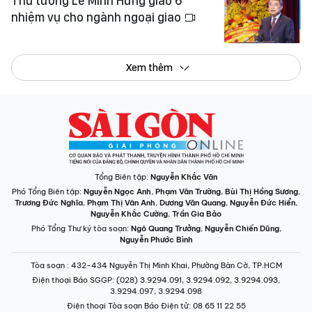
Thủ tướng Lê Minh Hưng giao 6
nhiệm vụ cho ngành ngoại giao
Xem thêm
Tổng Biên tập:
Nguyễn Khắc Văn
Phó Tổng Biên tập:
Nguyễn Ngọc Anh
,
Phạm Văn Trường
,
Bùi Thị Hồng Sương
,
Trương Đức Nghĩa
,
Phạm Thị Vân Anh
,
Dương Văn Quang
,
Nguyễn Đức Hiển
,
Nguyễn Khắc Cường
,
Trần Gia Bảo
Phó Tổng Thư ký tòa soạn:
Ngô Quang Trưởng
,
Nguyễn Chiến Dũng
,
Nguyễn Phước Bình
Tòa soạn
: 432-434 Nguyễn Thị Minh Khai, Phường Bàn Cờ, TP.HCM
Điện thoại Báo SGGP
: (028) 3.9294.091, 3.9294.092, 3.9294.093,
3.9294.097, 3.9294.098
Điện thoại Tòa soạn Báo Điện tử
: 08 65 11 22 55