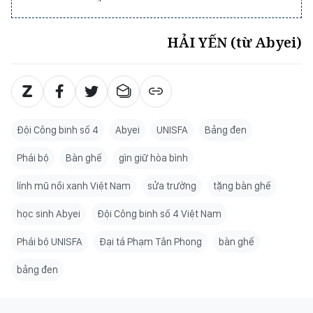
HẢI YẾN (từ Abyei)
Đội Công binh số 4
Abyei
UNISFA
Bảng đen
Phái bộ
Bàn ghế
gìn giữ hòa bình
lính mũ nồi xanh Việt Nam
sửa trường
tặng bàn ghế
học sinh Abyei
Đội Công binh số 4 Việt Nam
Phái bộ UNISFA
Đại tá Phạm Tân Phong
bàn ghế
bảng đen