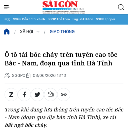
中文
SGGP Đầu tư Tài chính
SGGP Thể Thao
English Edition
SGGP Epaper
XÃ HỘI
GIAO THÔNG
Ô tô tải bốc cháy trên tuyến cao tốc
Bắc - Nam, đoạn qua tỉnh Hà Tĩnh
SGGPO
08/06/2026 13:13
Trong khi đang lưu thông trên tuyến cao tốc Bắc
- Nam (đoạn qua địa bàn tỉnh Hà Tĩnh), xe tải
bất ngờ bốc cháy.