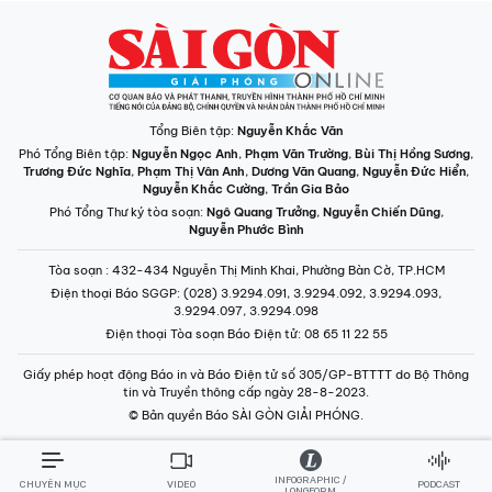
Tổng Biên tập:
Nguyễn Khắc Văn
Phó Tổng Biên tập:
Nguyễn Ngọc Anh
,
Phạm Văn Trường
,
Bùi Thị Hồng Sương
,
Trương Đức Nghĩa
,
Phạm Thị Vân Anh
,
Dương Văn Quang
,
Nguyễn Đức Hiển
,
Nguyễn Khắc Cường
,
Trần Gia Bảo
Phó Tổng Thư ký tòa soạn:
Ngô Quang Trưởng
,
Nguyễn Chiến Dũng
,
Nguyễn Phước Bình
Tòa soạn
: 432-434 Nguyễn Thị Minh Khai, Phường Bàn Cờ, TP.HCM
Điện thoại Báo SGGP
: (028) 3.9294.091, 3.9294.092, 3.9294.093,
3.9294.097, 3.9294.098
Điện thoại Tòa soạn Báo Điện tử
: 08 65 11 22 55
Giấy phép hoạt động Báo in và Báo Điện tử số 305/GP-BTTTT do Bộ Thông
tin và Truyền thông cấp ngày 28-8-2023.
© Bản quyền Báo SÀI GÒN GIẢI PHÓNG.
INFOGRAPHIC /
CHUYÊN MỤC
VIDEO
PODCAST
LONGFORM