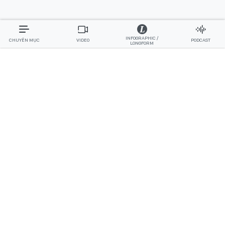
INFOGRAPHIC /
CHUYÊN MỤC
VIDEO
PODCAST
LONGFORM