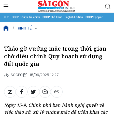
中文
SGGP Đầu tư Tài chính
SGGP Thể Thao
English Edition
SGGP Epaper
KINH TẾ
Tháo gỡ vướng mắc trong thời gian
chờ điều chỉnh Quy hoạch sử dụng
đất quốc gia
SGGPO
15/09/2025 12:27
Ngày 15-9, Chính phủ ban hành nghị quyết về
việc tháo gỡ, xử lý vướng mắc để triển khai các