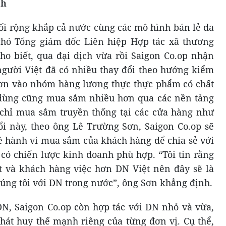
ch
i rộng khắp cả nước cùng các mô hình bán lẻ đa
hó Tổng giám đốc Liên hiệp Hợp tác xã thương
o biết, qua đại dịch vừa rồi Saigon Co.op nhận
 người Việt đã có nhiều thay đổi theo hướng kiểm
hơn vào nhóm hàng lương thực thực phẩm có chất
u dùng cũng mua sắm nhiều hơn qua các nền tảng
 chỉ mua sắm truyền thống tại các cửa hàng như
ổi này, theo ông Lê Trường Sơn, Saigon Co.op sẽ
về hành vi mua sắm của khách hàng để chia sẻ với
 có chiến lược kinh doanh phù hợp. “Tôi tin rằng
t và khách hàng việc hơn DN Việt nên đây sẽ là
úng tôi với DN trong nước”, ông Sơn khẳng định.
 DN, Saigon Co.op còn hợp tác với DN nhỏ và vừa,
át huy thế mạnh riêng của từng đơn vị. Cụ thể,