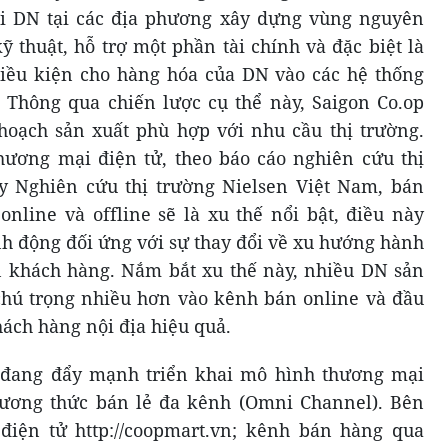
ới DN tại các địa phương xây dựng vùng nguyên
ỹ thuật, hỗ trợ một phần tài chính và đặc biệt là
điều kiện cho hàng hóa của DN vào các hệ thống
 Thông qua chiến lược cụ thể này, Saigon Co.op
ạch sản xuất phù hợp với nhu cầu thị trường.
hương mại điện tử, theo báo cáo nghiên cứu thị
y Nghiên cứu thị trường Nielsen Việt Nam, bán
nline và offline sẽ là xu thế nổi bật, điều này
nh động đối ứng với sự thay đổi về xu hướng hành
n khách hàng. Nắm bắt xu thế này, nhiều DN sản
 chú trọng nhiều hơn vào kênh bán online và đầu
hách hàng nội địa hiệu quả.
 đang đẩy mạnh triển khai mô hình thương mại
ương thức bán lẻ đa kênh (Omni Channel). Bên
điện tử http://coopmart.vn; kênh bán hàng qua