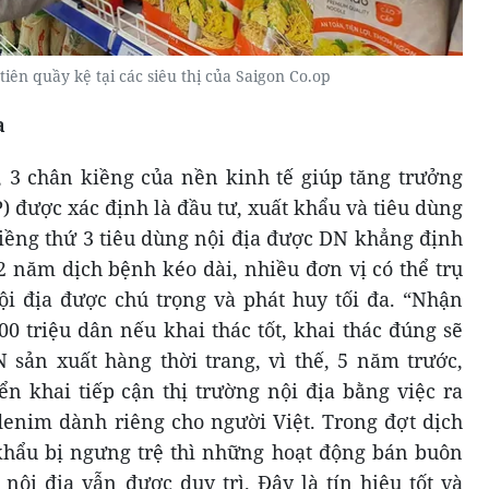
iên quầy kệ tại các siêu thị của Saigon Co.op
a
, 3 chân kiềng của nền kinh tế giúp tăng trưởng
 được xác định là đầu tư, xuất khẩu và tiêu dùng
kiềng thứ 3 tiêu dùng nội địa được DN khẳng định
2 năm dịch bệnh kéo dài, nhiều đơn vị có thể trụ
i địa được chú trọng và phát huy tối đa. “Nhận
00 triệu dân nếu khai thác tốt, khai thác đúng sẽ
sản xuất hàng thời trang, vì thế, 5 năm trước,
ển khai tiếp cận thị trường nội địa bằng việc ra
denim dành riêng cho người Việt. Trong đợt dịch
 khẩu bị ngưng trệ thì những hoạt động bán buôn
nội địa vẫn được duy trì. Đây là tín hiệu tốt và