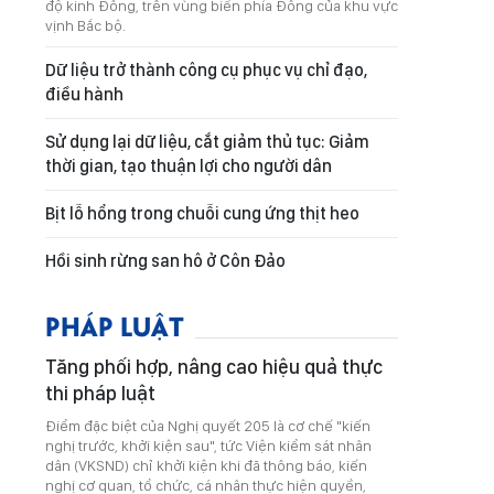
độ kinh Đông, trên vùng biển phía Đông của khu vực
vịnh Bắc bộ.
Dữ liệu trở thành công cụ phục vụ chỉ đạo,
điều hành
Sử dụng lại dữ liệu, cắt giảm thủ tục: Giảm
thời gian, tạo thuận lợi cho người dân
Bịt lỗ hổng trong chuỗi cung ứng thịt heo
Hồi sinh rừng san hô ở Côn Đảo
PHÁP LUẬT
Tăng phối hợp, nâng cao hiệu quả thực
thi pháp luật
Điểm đặc biệt của Nghị quyết 205 là cơ chế "kiến
nghị trước, khởi kiện sau", tức Viện kiểm sát nhân
dân (VKSND) chỉ khởi kiện khi đã thông báo, kiến
nghị cơ quan, tổ chức, cá nhân thực hiện quyền,