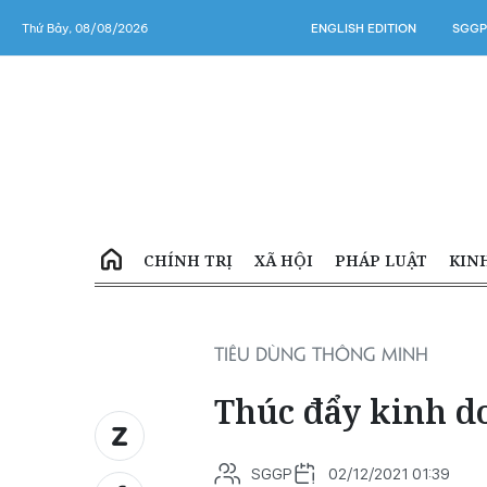
Thứ Bảy, 08/08/2026
ENGLISH EDITION
SGGP
CHÍNH TRỊ
XÃ HỘI
PHÁP LUẬT
KIN
TIÊU DÙNG THÔNG MINH
Thúc đẩy kinh do
SGGP
02/12/2021 01:39