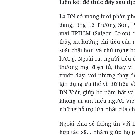
Liên kết để thúc đẩy sau dị
Là DN có mạng lưới phân phố
dạng, ông Lê Trường Sơn, P
mại TPHCM (Saigon Co.op) ch
thấy, xu hướng chi tiêu của
soát chặt hơn và chú trọng 
lượng. Ngoài ra, người tiê
thương mại điện tử, thay vì
trước đây. Với những thay đ
tận dụng ưu thế về dữ liệu 
DN Việt, giúp họ nắm bắt và
không ai am hiểu người Việ
những hỗ trợ lớn nhất của ch
Ngoài chia sẻ thông tin với
hợp tác xã… nhằm giúp họ ph