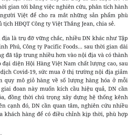
hời gian tới bằng việc nghiên cứu, phân tích hành
a người Việt để cho ra mắt những sản phẩm phù
 tịch HĐQT Công ty Việt Thắng Jean, chia sẻ.
i địa là trụ đỡ vững chắc, nhiều DN khác như Tập
nh Phú, Công ty Pacific Foods… sau thời gian dài
ng đã tập trung nhiều hơn vào nội địa và có thành
o đại diện Hội Hàng Việt Nam chất lượng cao, sau
 dịch Covid-19, sức mua ở thị trường nội địa giảm
ảm quy mô giỏ hàng về số lượng hàng hóa ở mỗi
, giai đoan này muốn kích cầu hiệu quả, DN cần
a, đồng thời chú trọng xây dựng hệ thống kênh
Bên cạnh đó, DN cần quan tâm, nghiên cứu nhiều
ủa khách hàng để có điều chỉnh kịp thời, phù hợp