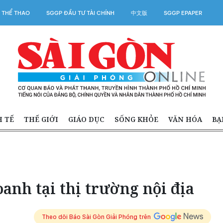
 THỂ THAO
SGGP ĐẦU TƯ TÀI CHÍNH
中文版
SGGP EPAPER
H TẾ
THẾ GIỚI
GIÁO DỤC
SỐNG KHỎE
VĂN HÓA
BẠ
anh tại thị trường nội địa
Theo dõi Báo Sài Gòn Giải Phóng trên