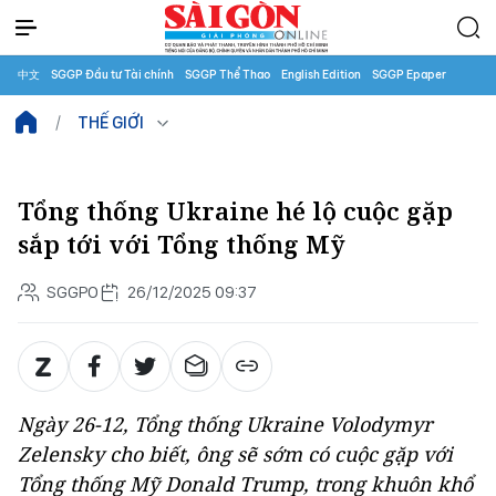
中文
SGGP Đầu tư Tài chính
SGGP Thể Thao
English Edition
SGGP Epaper
THẾ GIỚI
Tổng thống Ukraine hé lộ cuộc gặp
sắp tới với Tổng thống Mỹ
SGGPO
26/12/2025 09:37
Ngày 26-12, Tổng thống Ukraine Volodymyr
Zelensky cho biết, ông sẽ sớm có cuộc gặp với
Tổng thống Mỹ Donald Trump, trong khuôn khổ