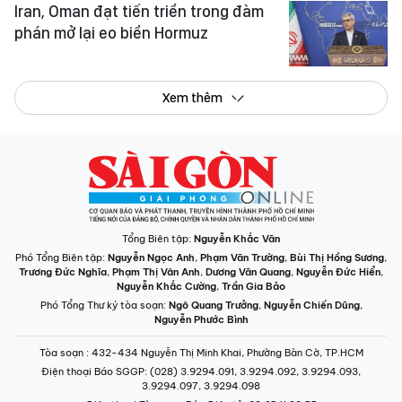
Iran, Oman đạt tiến triển trong đàm
phán mở lại eo biển Hormuz
Xem thêm
Tổng Biên tập:
Nguyễn Khắc Văn
Phó Tổng Biên tập:
Nguyễn Ngọc Anh
,
Phạm Văn Trường
,
Bùi Thị Hồng Sương
,
Trương Đức Nghĩa
,
Phạm Thị Vân Anh
,
Dương Văn Quang
,
Nguyễn Đức Hiển
,
Nguyễn Khắc Cường
,
Trần Gia Bảo
Phó Tổng Thư ký tòa soạn:
Ngô Quang Trưởng
,
Nguyễn Chiến Dũng
,
Nguyễn Phước Bình
Tòa soạn
: 432-434 Nguyễn Thị Minh Khai, Phường Bàn Cờ, TP.HCM
Điện thoại Báo SGGP
: (028) 3.9294.091, 3.9294.092, 3.9294.093,
3.9294.097, 3.9294.098