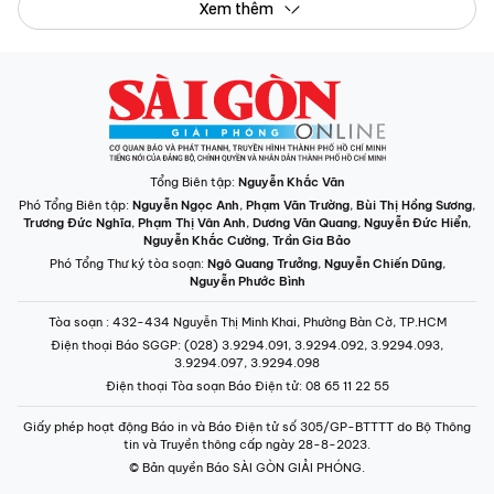
Xem thêm
Tổng Biên tập:
Nguyễn Khắc Văn
Phó Tổng Biên tập:
Nguyễn Ngọc Anh
,
Phạm Văn Trường
,
Bùi Thị Hồng Sương
,
Trương Đức Nghĩa
,
Phạm Thị Vân Anh
,
Dương Văn Quang
,
Nguyễn Đức Hiển
,
Nguyễn Khắc Cường
,
Trần Gia Bảo
Phó Tổng Thư ký tòa soạn:
Ngô Quang Trưởng
,
Nguyễn Chiến Dũng
,
Nguyễn Phước Bình
Tòa soạn
: 432-434 Nguyễn Thị Minh Khai, Phường Bàn Cờ, TP.HCM
Điện thoại Báo SGGP
: (028) 3.9294.091, 3.9294.092, 3.9294.093,
3.9294.097, 3.9294.098
Điện thoại Tòa soạn Báo Điện tử
: 08 65 11 22 55
Giấy phép hoạt động Báo in và Báo Điện tử số 305/GP-BTTTT do Bộ Thông
tin và Truyền thông cấp ngày 28-8-2023.
© Bản quyền Báo SÀI GÒN GIẢI PHÓNG.