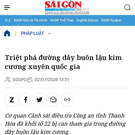
中文
SGGP Đầu tư Tài chính
SGGP Thể Thao
English Edition
SGGP Epaper
PHÁP LUẬT
Triệt phá đường dây buôn lậu kim
cương xuyên quốc gia
SGGPO
02/07/2026 13:31
Cơ quan Cảnh sát điều tra Công an tỉnh Thanh
Hóa đã khởi tố 22 bị can tham gia trong đường
dây buôn lậu kim cương.