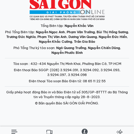
Tổng Biên tập:
Nguyễn Khắc Văn
Phó Tổng Biên tập:
Nguyễn Ngọc Anh
,
Phạm Văn Trường
,
Bùi Thị Hồng Sương
,
Trương Đức Nghĩa
,
Phạm Thị Vân Anh
,
Dương Văn Quang
,
Nguyễn Đức Hiển
,
Nguyễn Khắc Cường
,
Trần Gia Bảo
Phó Tổng Thư ký tòa soạn:
Ngô Quang Trưởng
,
Nguyễn Chiến Dũng
,
Nguyễn Phước Bình
Tòa soạn
: 432-434 Nguyễn Thị Minh Khai, Phường Bàn Cờ, TP.HCM
Điện thoại Báo SGGP
: (028) 3.9294.091, 3.9294.092, 3.9294.093,
3.9294.097, 3.9294.098
Điện thoại Tòa soạn Báo Điện tử
: 08 65 11 22 55
Giấy phép hoạt động Báo in và Báo Điện tử số 305/GP-BTTTT do Bộ Thông
tin và Truyền thông cấp ngày 28-8-2023.
© Bản quyền Báo SÀI GÒN GIẢI PHÓNG.