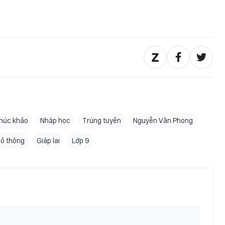
húc khảo
Nhập học
Trúng tuyển
Nguyễn Văn Phong
hổ thông
Giáp lai
Lớp 9