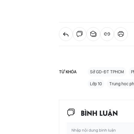
TỪ KHÓA
Sở GD-ĐT TPHCM
P
Lớp 10
Trung học p
BÌNH LUẬN