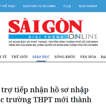
 THỂ THAO
SGGP ĐẦU TƯ TÀI CHÍNH
中文版
SGGP EPAPER
H TẾ
THẾ GIỚI
GIÁO DỤC
SỐNG KHỎE
VĂN HÓA
BẠ
trợ tiếp nhận hồ sơ nhập
các trường THPT mới thành