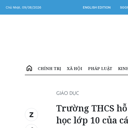
Chủ Nhật, 09/08/2026
ENGLISH EDITION
SGGP
CHÍNH TRỊ
XÃ HỘI
PHÁP LUẬT
KIN
GIÁO DỤC
Trường THCS hỗ 
học lớp 10 của 