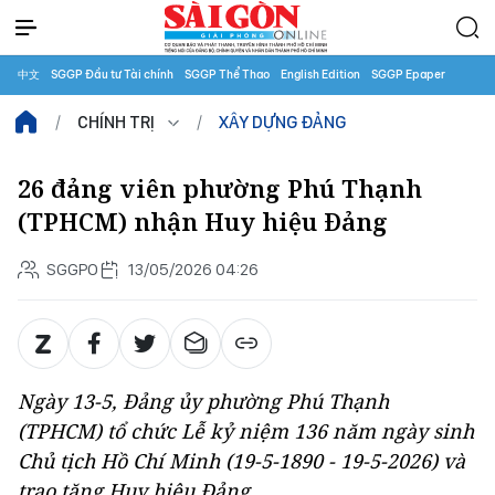
中文
SGGP Đầu tư Tài chính
SGGP Thể Thao
English Edition
SGGP Epaper
CHÍNH TRỊ
XÂY DỰNG ĐẢNG
26 đảng viên phường Phú Thạnh
(TPHCM) nhận Huy hiệu Đảng
SGGPO
13/05/2026 04:26
Ngày 13-5, Đảng ủy phường Phú Thạnh
(TPHCM) tổ chức Lễ kỷ niệm 136 năm ngày sinh
Chủ tịch Hồ Chí Minh (19-5-1890 - 19-5-2026) và
trao tặng Huy hiệu Đảng.