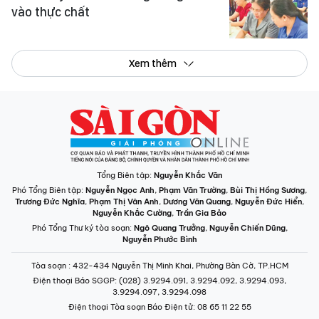
vào thực chất
Xem thêm
Tổng Biên tập:
Nguyễn Khắc Văn
Phó Tổng Biên tập:
Nguyễn Ngọc Anh
,
Phạm Văn Trường
,
Bùi Thị Hồng Sương
,
Trương Đức Nghĩa
,
Phạm Thị Vân Anh
,
Dương Văn Quang
,
Nguyễn Đức Hiển
,
Nguyễn Khắc Cường
,
Trần Gia Bảo
Phó Tổng Thư ký tòa soạn:
Ngô Quang Trưởng
,
Nguyễn Chiến Dũng
,
Nguyễn Phước Bình
Tòa soạn
: 432-434 Nguyễn Thị Minh Khai, Phường Bàn Cờ, TP.HCM
Điện thoại Báo SGGP
: (028) 3.9294.091, 3.9294.092, 3.9294.093,
3.9294.097, 3.9294.098
Điện thoại Tòa soạn Báo Điện tử
: 08 65 11 22 55