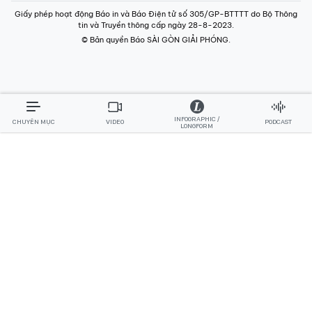
Giấy phép hoạt động Báo in và Báo Điện tử số 305/GP-BTTTT do Bộ Thông
tin và Truyền thông cấp ngày 28-8-2023.
© Bản quyền Báo SÀI GÒN GIẢI PHÓNG.
INFOGRAPHIC /
CHUYÊN MỤC
VIDEO
PODCAST
LONGFORM