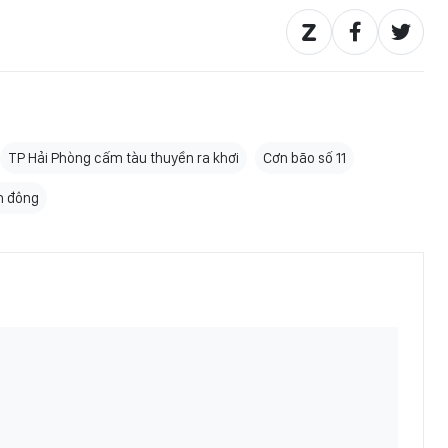
TP Hải Phòng cấm tàu thuyền ra khơi
Cơn bão số 11
n đông