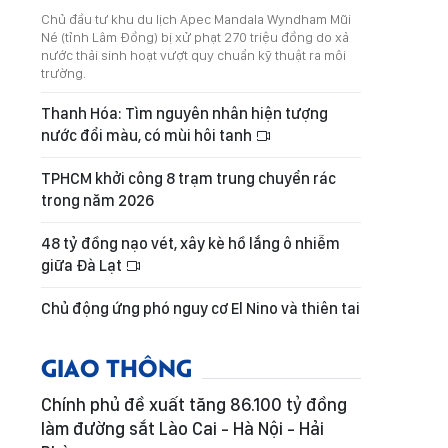
Chủ đầu tư khu du lịch Apec Mandala Wyndham Mũi
Né (tỉnh Lâm Đồng) bị xử phạt 270 triệu đồng do xả
nước thải sinh hoạt vượt quy chuẩn kỹ thuật ra môi
trường.
Thanh Hóa: Tìm nguyên nhân hiện tượng
nước đổi màu, có mùi hôi tanh
TPHCM khởi công 8 trạm trung chuyển rác
trong năm 2026
48 tỷ đồng nạo vét, xây kè hồ lắng ô nhiễm
giữa Đà Lạt
Chủ động ứng phó nguy cơ El Nino và thiên tai
GIAO THÔNG
Chính phủ đề xuất tăng 86.100 tỷ đồng
làm đường sắt Lào Cai - Hà Nội - Hải