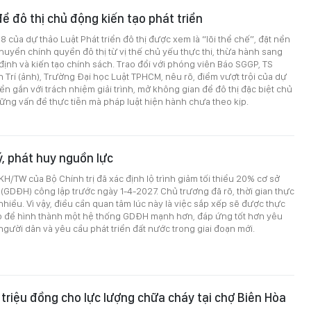
ể đô thị chủ động kiến tạo phát triển
8 của dự thảo Luật Phát triển đô thị được xem là “lõi thể chế”, đặt nền
uyển chính quyền đô thị từ vị thế chủ yếu thực thi, thừa hành sang
ịnh và kiến tạo chính sách. Trao đổi với phóng viên Báo SGGP, TS
 Trí (ảnh), Trường Đại học Luật TPHCM, nêu rõ, điểm vượt trội của dự
ền gắn với trách nhiệm giải trình, mở không gian để đô thị đặc biệt chủ
ng vấn đề thực tiễn mà pháp luật hiện hành chưa theo kịp.
ý, phát huy nguồn lực
H/TW của Bộ Chính trị đã xác định lộ trình giảm tối thiểu 20% cơ sở
 (GDĐH) công lập trước ngày 1-4-2027. Chủ trương đã rõ, thời gian thực
hiều. Vì vậy, điều cần quan tâm lúc này là việc sắp xếp sẽ được thực
o để hình thành một hệ thống GDĐH mạnh hơn, đáp ứng tốt hơn yêu
người dân và yêu cầu phát triển đất nước trong giai đoạn mới.
riệu đồng cho lực lượng chữa cháy tại chợ Biên Hòa