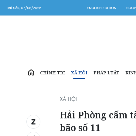
Thứ Sáu, 07/08/2026
ENGLISH EDITION
SGGP
CHÍNH TRỊ
XÃ HỘI
PHÁP LUẬT
KIN
XÃ HỘI
Hải Phòng cấm t
bão số 11