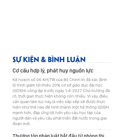
SỰ KIỆN & BÌNH LUẬN
Cơ cấu hợp lý, phát huy nguồn lực
Kế hoạch số 06-KH/TW của Bộ Chính trị đã xác định
lộ trình giảm tối thiểu 20% cơ sở giáo dục đại học
(GDĐH) công lập trước ngày 1-4-2027. Chủ trương đã
rõ, thời gian thực hiện không còn nhiều. Vì vậy, điều
cần quan tâm lúc này là việc sắp xếp sẽ được thực
hiện như thế nào để hình thành một hệ thống GDĐH
mạnh hơn, đáp ứng tốt hơn yêu cầu học tập của
người dân và yêu cầu phát triển đất nước trong giai
đoạn mới.
Thượng tôn pháp luật bắt đầu từ phòng thi