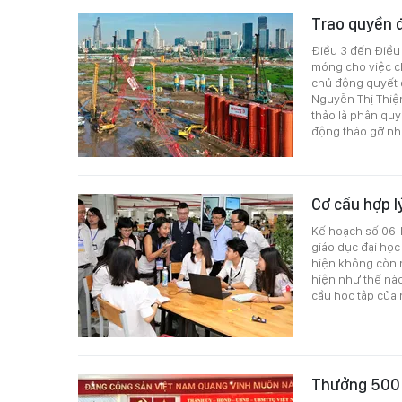
Trao quyền đ
Điều 3 đến Điều 
móng cho việc ch
chủ động quyết đ
Nguyễn Thị Thiện
thảo là phân quy
động tháo gỡ nhữ
Cơ cấu hợp l
Kế hoạch số 06-K
giáo dục đại học
hiện không còn n
hiện như thế nà
cầu học tập của 
Thưởng 500 t