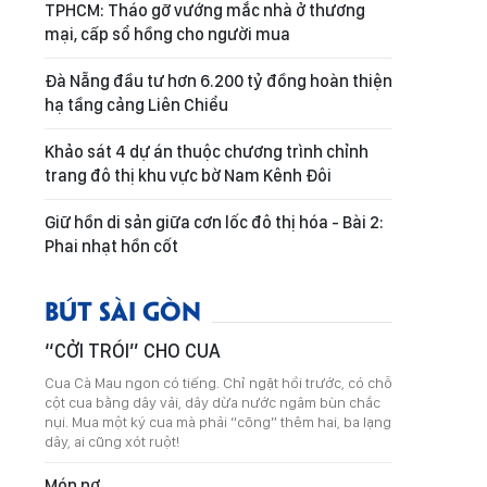
TPHCM: Tháo gỡ vướng mắc nhà ở thương
mại, cấp sổ hồng cho người mua
Đà Nẵng đầu tư hơn 6.200 tỷ đồng hoàn thiện
hạ tầng cảng Liên Chiểu
Khảo sát 4 dự án thuộc chương trình chỉnh
trang đô thị khu vực bờ Nam Kênh Đôi
Giữ hồn di sản giữa cơn lốc đô thị hóa - Bài 2:
Phai nhạt hồn cốt
BÚT SÀI GÒN
“CỞI TRÓI” CHO CUA
Cua Cà Mau ngon có tiếng. Chỉ ngặt hồi trước, có chỗ
cột cua bằng dây vải, dây dừa nước ngâm bùn chắc
nụi. Mua một ký cua mà phải “cõng” thêm hai, ba lạng
dây, ai cũng xót ruột!
Món nợ