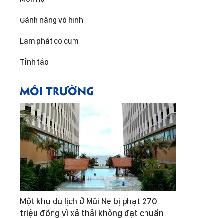
Gánh nặng vô hình
Lạm phát co cụm
Tỉnh táo
MÔI TRƯỜNG
Một khu du lịch ở Mũi Né bị phạt 270
triệu đồng vì xả thải không đạt chuẩn