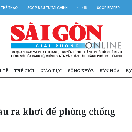
 THỂ THAO
SGGP ĐẦU TƯ TÀI CHÍNH
中文版
SGGP EPAPER
H TẾ
THẾ GIỚI
GIÁO DỤC
SỐNG KHỎE
VĂN HÓA
BẠ
àu ra khơi để phòng chống