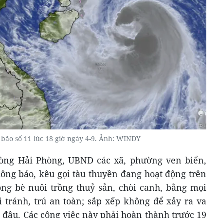
 bão số 11 lúc 18 giờ ngày 4-9. Ảnh: WINDY
òng Hải Phòng, UBND các xã, phường ven biển,
ông báo, kêu gọi tàu thuyền đang hoạt động trên
lồng bè nuôi trồng thuỷ sản, chòi canh, bằng mọi
 tránh, trú an toàn; sắp xếp không để xảy ra va
 đậu. Các công việc này phải hoàn thành trước 19