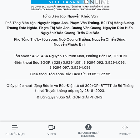
INFOGRAPHIC /
CHUYÊN MỤC
VIDEO
PODCAST
LONGFORM