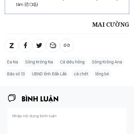
tâm
MAI CƯỜNG
Ea Na
Sông Krông Na
Cá diêu hồng
Sông Krông Ana
Bão số 13
UBND tỉnh Đắk Lắk
cá chết
lồng bè
BÌNH LUẬN