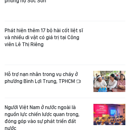
phường Bình Lợi Trung, TPHCM
Người Việt Nam ở nước ngoài là
nguồn lực chiến lược quan trọng,
đóng góp vào sự phát triển đất
nước
Nhộn nhịp vé "chợ đen" trước trận
Việt Nam - Campuchia
Lùi thời gian tổ chức Đại hội đại biểu
toàn quốc Hội Nhà văn Việt Nam lần
thứ XI