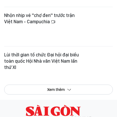
Xem thêm
Tổng Biên tập:
Nguyễn Khắc Văn
Phó Tổng Biên tập:
Nguyễn Ngọc Anh
,
Phạm Văn Trường
,
Bùi Thị Hồng Sương
,
Trương Đức Nghĩa
,
Phạm Thị Vân Anh
,
Dương Văn Quang
,
Nguyễn Đức Hiển
,
Nguyễn Khắc Cường
,
Trần Gia Bảo
Phó Tổng Thư ký tòa soạn:
Ngô Quang Trưởng
,
Nguyễn Chiến Dũng
,
Nguyễn Phước Bình
Tòa soạn
: 432-434 Nguyễn Thị Minh Khai, Phường Bàn Cờ, TP.HCM
Điện thoại Báo SGGP
: (028) 3.9294.091, 3.9294.092, 3.9294.093,
3.9294.097, 3.9294.098
Điện thoại Tòa soạn Báo Điện tử
: 08 65 11 22 55
Giấy phép hoạt động Báo in và Báo Điện tử số 305/GP-BTTTT do Bộ Thông
tin và Truyền thông cấp ngày 28-8-2023.
© Bản quyền Báo SÀI GÒN GIẢI PHÓNG.