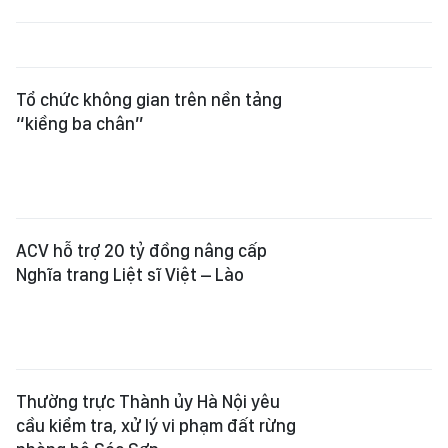
“kiềng ba chân”
ACV hỗ trợ 20 tỷ đồng nâng cấp
Nghĩa trang Liệt sĩ Việt – Lào
Thường trực Thành ủy Hà Nội yêu
cầu kiểm tra, xử lý vi phạm đất rừng
phòng hộ Sóc Sơn
Phát hiện thêm 17 bộ hài cốt liệt sĩ
và nhiều di vật có giá trị tại Công
viên Lê Thị Riêng
Hỗ trợ nạn nhân trong vụ cháy ở