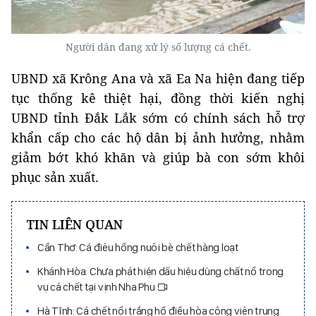
Người dân đang xử lý số lượng cá chết.
UBND xã Krông Ana và xã Ea Na hiện đang tiếp
tục thống kê thiệt hại, đồng thời kiến nghị
UBND tỉnh Đắk Lắk sớm có chính sách hỗ trợ
khẩn cấp cho các hộ dân bị ảnh hưởng, nhằm
giảm bớt khó khăn và giúp bà con sớm khôi
phục sản xuất.
TIN LIÊN QUAN
Cần Thơ: Cá điêu hồng nuôi bè chết hàng loạt
Khánh Hòa: Chưa phát hiện dấu hiệu dùng chất nổ trong
vụ cá chết tại vịnh Nha Phu
Hà Tĩnh: Cá chết nổi trắng hồ điều hòa công viên trung