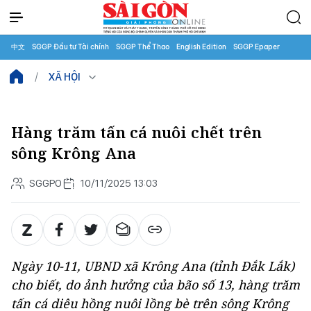
中文
SGGP Đầu tư Tài chính
SGGP Thể Thao
English Edition
SGGP Epaper
XÃ HỘI
Hàng trăm tấn cá nuôi chết trên
sông Krông Ana
SGGPO
10/11/2025 13:03
Ngày 10-11, UBND xã Krông Ana (tỉnh Đắk Lắk)
cho biết, do ảnh hưởng của bão số 13, hàng trăm
tấn cá diêu hồng nuôi lồng bè trên sông Krông