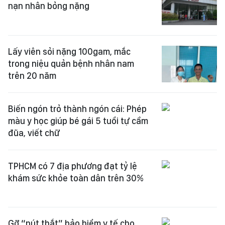
nạn nhân bỏng nặng
Lấy viên sỏi nặng 100gam, mắc
trong niệu quản bệnh nhân nam
trên 20 năm
Biến ngón trỏ thành ngón cái: Phép
màu y học giúp bé gái 5 tuổi tự cầm
đũa, viết chữ
TPHCM có 7 địa phương đạt tỷ lệ
khám sức khỏe toàn dân trên 30%
Gỡ “nút thắt” bảo hiểm y tế cho