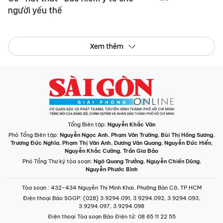
người yếu thế
Xem thêm
Tổng Biên tập:
Nguyễn Khắc Văn
Phó Tổng Biên tập:
Nguyễn Ngọc Anh
,
Phạm Văn Trường
,
Bùi Thị Hồng Sương
,
Trương Đức Nghĩa
,
Phạm Thị Vân Anh
,
Dương Văn Quang
,
Nguyễn Đức Hiển
,
Nguyễn Khắc Cường
,
Trần Gia Bảo
Phó Tổng Thư ký tòa soạn:
Ngô Quang Trưởng
,
Nguyễn Chiến Dũng
,
Nguyễn Phước Bình
Tòa soạn
: 432-434 Nguyễn Thị Minh Khai, Phường Bàn Cờ, TP.HCM
Điện thoại Báo SGGP
: (028) 3.9294.091, 3.9294.092, 3.9294.093,
3.9294.097, 3.9294.098
Điện thoại Tòa soạn Báo Điện tử
: 08 65 11 22 55