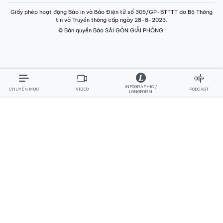
Giấy phép hoạt động Báo in và Báo Điện tử số 305/GP-BTTTT do Bộ Thông
tin và Truyền thông cấp ngày 28-8-2023.
© Bản quyền Báo SÀI GÒN GIẢI PHÓNG.
INFOGRAPHIC /
CHUYÊN MỤC
VIDEO
PODCAST
LONGFORM