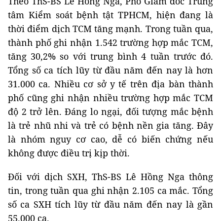
Theo ThS-BS Lê Hồng Nga, Phó Giám đốc Trung
tâm Kiểm soát bệnh tật TPHCM, hiện đang là
thời điểm dịch TCM tăng mạnh. Trong tuần qua,
thành phố ghi nhận 1.542 trường hợp mắc TCM,
tăng 30,2% so với trung bình 4 tuần trước đó.
Tổng số ca tích lũy từ đầu năm đến nay là hơn
31.000 ca. Nhiều cơ sở y tế trên địa bàn thành
phố cũng ghi nhận nhiều trường hợp mắc TCM
độ 2 trở lên. Đáng lo ngại, đối tượng mắc bệnh
là trẻ nhũ nhi và trẻ có bệnh nền gia tăng. Đây
là nhóm nguy cơ cao, dễ có biến chứng nếu
không được điều trị kịp thời.
Đối với dịch SXH, ThS-BS Lê Hồng Nga thông
tin, trong tuần qua ghi nhận 2.105 ca mắc. Tổng
số ca SXH tích lũy từ đầu năm đến nay là gần
55.000 ca.