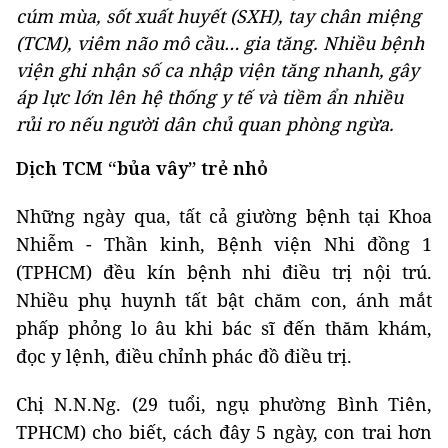
cúm mùa, sốt xuất huyết (SXH), tay chân miệng
(TCM), viêm não mô cầu… gia tăng. Nhiều bệnh
viện ghi nhận số ca nhập viện tăng nhanh, gây
áp lực lớn lên hệ thống y tế và tiềm ẩn nhiều
rủi ro nếu người dân chủ quan phòng ngừa.
Dịch TCM “bủa vây” trẻ nhỏ
Những ngày qua, tất cả giường bệnh tại Khoa
Nhiễm - Thần kinh, Bệnh viện Nhi đồng 1
(TPHCM) đều kín bệnh nhi điều trị nội trú.
Nhiều phụ huynh tất bật chăm con, ánh mắt
phấp phỏng lo âu khi bác sĩ đến thăm khám,
đọc y lệnh, điều chỉnh phác đồ điều trị.
Chị N.N.Ng. (29 tuổi, ngụ phường Bình Tiên,
TPHCM) cho biết, cách đây 5 ngày, con trai hơn