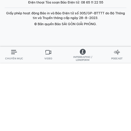
Điện thoại Tòa soạn Báo Điện tử
: 08 65 11 22 55
Giấy phép hoạt động Báo in và Báo Điện tử số 305/GP-BTTTT do Bộ Thông
tin và Truyền thông cấp ngày 28-8-2023.
© Bản quyền Báo SÀI GÒN GIẢI PHÓNG.
INFOGRAPHIC /
CHUYÊN MỤC
VIDEO
PODCAST
LONGFORM