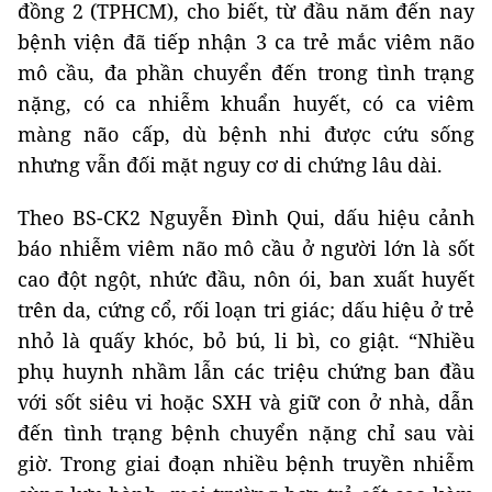
đồng 2 (TPHCM), cho biết, từ đầu năm đến nay
bệnh viện đã tiếp nhận 3 ca trẻ mắc viêm não
mô cầu, đa phần chuyển đến trong tình trạng
nặng, có ca nhiễm khuẩn huyết, có ca viêm
màng não cấp, dù bệnh nhi được cứu sống
nhưng vẫn đối mặt nguy cơ di chứng lâu dài.
Theo BS-CK2 Nguyễn Đình Qui, dấu hiệu cảnh
báo nhiễm viêm não mô cầu ở người lớn là sốt
cao đột ngột, nhức đầu, nôn ói, ban xuất huyết
trên da, cứng cổ, rối loạn tri giác; dấu hiệu ở trẻ
nhỏ là quấy khóc, bỏ bú, li bì, co giật. “Nhiều
phụ huynh nhầm lẫn các triệu chứng ban đầu
với sốt siêu vi hoặc SXH và giữ con ở nhà, dẫn
đến tình trạng bệnh chuyển nặng chỉ sau vài
giờ. Trong giai đoạn nhiều bệnh truyền nhiễm