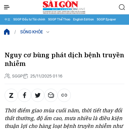
中文
SGGP Đầu tư Tài chính
SGGP Thể Thao
English Edition
SGGP Epaper
SỐNG KHỎE
Nguy cơ bùng phát dịch bệnh truyền
nhiễm
SGGP
25/11/2025 01:16
Thời điểm giao mùa cuối năm, thời tiết thay đổi
thất thường, độ ẩm cao, mưa nhiều là điều kiện
thuận lợi cho hàng loạt bệnh truyền nhiễm như