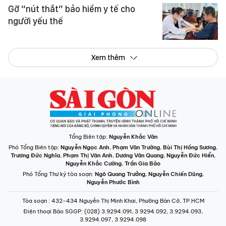
Gỡ “nút thắt” bảo hiểm y tế cho
người yếu thế
Xem thêm
Tổng Biên tập:
Nguyễn Khắc Văn
Phó Tổng Biên tập:
Nguyễn Ngọc Anh
,
Phạm Văn Trường
,
Bùi Thị Hồng Sương
,
Trương Đức Nghĩa
,
Phạm Thị Vân Anh
,
Dương Văn Quang
,
Nguyễn Đức Hiển
,
Nguyễn Khắc Cường
,
Trần Gia Bảo
Phó Tổng Thư ký tòa soạn:
Ngô Quang Trưởng
,
Nguyễn Chiến Dũng
,
Nguyễn Phước Bình
Tòa soạn
: 432-434 Nguyễn Thị Minh Khai, Phường Bàn Cờ, TP.HCM
Điện thoại Báo SGGP
: (028) 3.9294.091, 3.9294.092, 3.9294.093,
3.9294.097, 3.9294.098