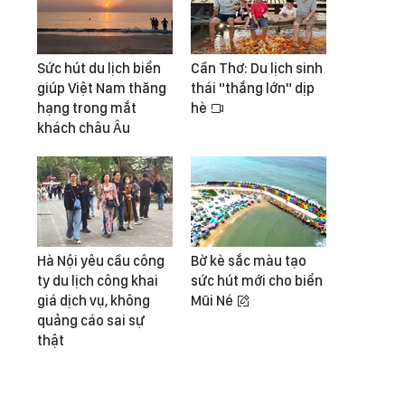
Sức hút du lịch biển
Cần Thơ: Du lịch sinh
giúp Việt Nam thăng
thái "thắng lớn" dịp
hạng trong mắt
hè
khách châu Âu
Hà Nội yêu cầu công
Bờ kè sắc màu tạo
ty du lịch công khai
sức hút mới cho biển
giá dịch vụ, không
Mũi Né
quảng cáo sai sự
thật