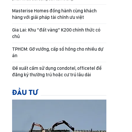
Masterise Homes đồng hành cùng khách
hàng với giải pháp tài chính ưu việt
Gia Lai: Khu “đất vàng” K200 chính thức có
chủ
TPHCM: Gỡ vướng, cấp sổ hồng cho nhiều dự
án
Đề xuất cấm sử dụng condotel, officetel để
đăng ký thường trú hoặc cư trú lâu dài
ĐẦU TƯ