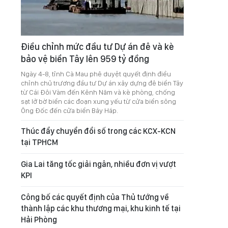
Điều chỉnh mức đầu tư Dự án đê và kè
bảo vệ biển Tây lên 959 tỷ đồng
Ngày 4-8, tỉnh Cà Mau phê duyệt quyết định điều
chỉnh chủ trương đầu tư Dự án xây dựng đê biển Tây
từ Cái Đôi Vàm đến Kênh Năm và kè phòng, chống
sạt lở bờ biển các đoạn xung yếu từ cửa biển sông
Ông Đốc đến cửa biển Bảy Háp.
Thúc đẩy chuyển đổi số trong các KCX-KCN
tại TPHCM
Gia Lai tăng tốc giải ngân, nhiều đơn vị vượt
KPI
Công bố các quyết định của Thủ tướng về
thành lập các khu thương mại, khu kinh tế tại
Hải Phòng