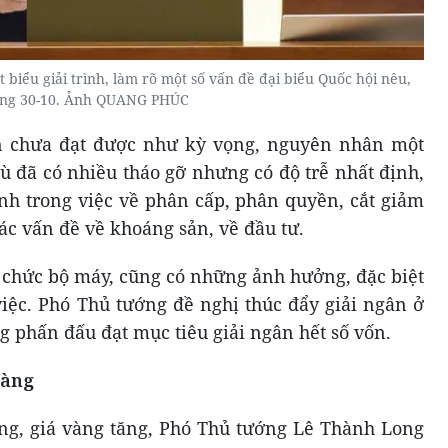
iểu giải trình, làm rõ một số vấn đề đại biểu Quốc hội nêu,
áng 30-10. Ảnh QUANG PHÚC
ân chưa đạt được như kỳ vọng, nguyên nhân một
ù đã có nhiều tháo gỡ nhưng có độ trễ nhất định,
ịnh trong việc về phân cấp, phân quyền, cắt giảm
các vấn đề về khoáng sản, về đầu tư.
ổ chức bộ máy, cũng có những ảnh hưởng, đặc biệt
việc. Phó Thủ tướng đề nghị thúc đẩy giải ngân ở
 phấn đấu đạt mục tiêu giải ngân hết số vốn.
vàng
ng, giá vàng tăng, Phó Thủ tướng Lê Thành Long