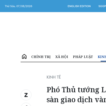
Thứ Sáu, 07/08/2026
ENGLISH EDITION
SGGP
CHÍNH TRỊ
XÃ HỘI
PHÁP LUẬT
KIN
KINH TẾ
Phó Thủ tướng L
sàn giao dịch và