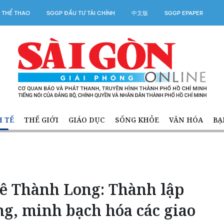
 THỂ THAO
SGGP ĐẦU TƯ TÀI CHÍNH
中文版
SGGP EPAPER
H TẾ
THẾ GIỚI
GIÁO DỤC
SỐNG KHỎE
VĂN HÓA
BẠ
ê Thành Long: Thành lập
ng, minh bạch hóa các giao