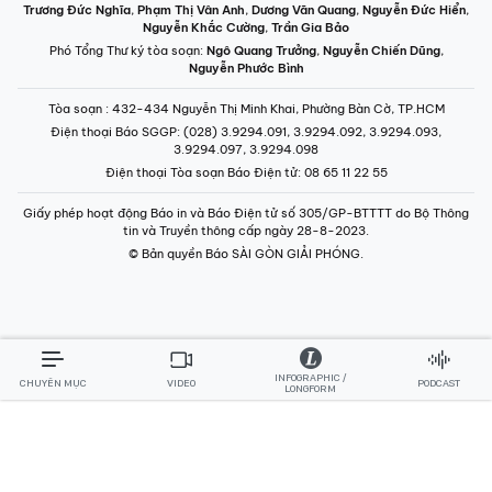
Trương Đức Nghĩa
,
Phạm Thị Vân Anh
,
Dương Văn Quang
,
Nguyễn Đức Hiển
,
Nguyễn Khắc Cường
,
Trần Gia Bảo
Phó Tổng Thư ký tòa soạn:
Ngô Quang Trưởng
,
Nguyễn Chiến Dũng
,
Nguyễn Phước Bình
Tòa soạn
: 432-434 Nguyễn Thị Minh Khai, Phường Bàn Cờ, TP.HCM
Điện thoại Báo SGGP
: (028) 3.9294.091, 3.9294.092, 3.9294.093,
3.9294.097, 3.9294.098
Điện thoại Tòa soạn Báo Điện tử
: 08 65 11 22 55
Giấy phép hoạt động Báo in và Báo Điện tử số 305/GP-BTTTT do Bộ Thông
tin và Truyền thông cấp ngày 28-8-2023.
© Bản quyền Báo SÀI GÒN GIẢI PHÓNG.
INFOGRAPHIC /
CHUYÊN MỤC
VIDEO
PODCAST
LONGFORM