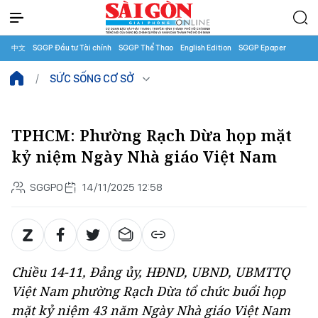
中文
SGGP Đầu tư Tài chính
SGGP Thể Thao
English Edition
SGGP Epaper
SỨC SỐNG CƠ SỞ
TPHCM: Phường Rạch Dừa họp mặt
kỷ niệm Ngày Nhà giáo Việt Nam
SGGPO
14/11/2025 12:58
Chiều 14-11, Đảng ủy, HĐND, UBND, UBMTTQ
Việt Nam phường Rạch Dừa tổ chức buổi họp
mặt kỷ niệm 43 năm Ngày Nhà giáo Việt Nam