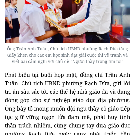
Ông Trần Anh Tuấn, Chủ tịch UBND phường Rạch Dừa tặng
Giấy khen cho các em học sinh đạt giải cuộc thi vẽ tranh và
viết bài cảm nghĩ với chủ đề “Người thầy trong tim tôi”
Phát biểu tại buổi họp mặt, đồng chí Trần Anh
Tuấn, Chủ tịch UBND phường Rạch Dừa, gửi lời
tri ân sâu sắc tới các thế hệ nhà giáo đã và đang
đóng góp cho sự nghiệp giáo dục địa phương.
Ông bày tỏ mong muốn đội ngũ thầy cô giáo tiếp
tục giữ vững ngọn lửa đam mê, phát huy tinh
thần trách nhiệm, cùng chung tay đưa giáo dục
phường Rạch Dừa ngày càng phát triển bền