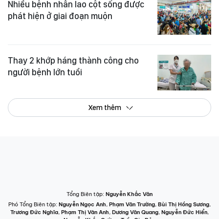
Nhiều bệnh nhân lao cột sống được
phát hiện ở giai đoạn muộn
Thay 2 khớp háng thành công cho
người bệnh lớn tuổi
Xem thêm
Tổng Biên tập:
Nguyễn Khắc Văn
Phó Tổng Biên tập:
Nguyễn Ngọc Anh
,
Phạm Văn Trường
,
Bùi Thị Hồng Sương
,
Trương Đức Nghĩa
,
Phạm Thị Vân Anh
,
Dương Văn Quang
,
Nguyễn Đức Hiển
,