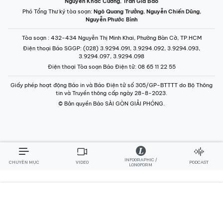
Nguyễn Khắc Cường
,
Trần Gia Bảo
Phó Tổng Thư ký tòa soạn:
Ngô Quang Trưởng
,
Nguyễn Chiến Dũng
,
Nguyễn Phước Bình
Tòa soạn
: 432-434 Nguyễn Thị Minh Khai, Phường Bàn Cờ, TP.HCM
Điện thoại Báo SGGP
: (028) 3.9294.091, 3.9294.092, 3.9294.093,
3.9294.097, 3.9294.098
Điện thoại Tòa soạn Báo Điện tử
: 08 65 11 22 55
Giấy phép hoạt động Báo in và Báo Điện tử số 305/GP-BTTTT do Bộ Thông
tin và Truyền thông cấp ngày 28-8-2023.
© Bản quyền Báo SÀI GÒN GIẢI PHÓNG.
INFOGRAPHIC /
CHUYÊN MỤC
VIDEO
PODCAST
LONGFORM