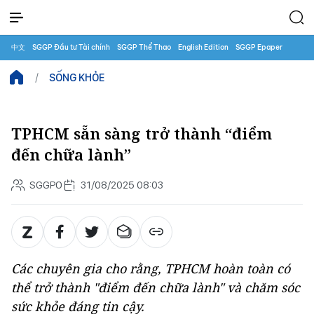
中文
SGGP Đầu tư Tài chính
SGGP Thể Thao
English Edition
SGGP Epaper
SỐNG KHỎE
TPHCM sẵn sàng trở thành “điểm
đến chữa lành”
SGGPO
31/08/2025 08:03
Các chuyên gia cho rằng, TPHCM hoàn toàn có
thể trở thành "điểm đến chữa lành" và chăm sóc
sức khỏe đáng tin cậy.