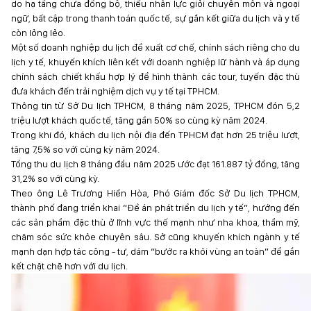
do hạ tầng chưa đồng bộ, thiếu nhân lực giỏi chuyên môn và ngoại
ngữ, bất cập trong thanh toán quốc tế, sự gắn kết giữa du lịch và y tế
còn lỏng lẻo.
Một số doanh nghiệp du lịch đề xuất cơ chế, chính sách riêng cho du
lịch y tế, khuyến khích liên kết với doanh nghiệp lữ hành và áp dụng
chính sách chiết khấu hợp lý để hình thành các tour, tuyến đặc thù
đưa khách đến trải nghiệm dịch vụ y tế tại TPHCM.
Thông tin từ Sở Du lịch TPHCM, 8 tháng năm 2025, TPHCM đón 5,2
triệu lượt khách quốc tế, tăng gần 50% so cùng kỳ năm 2024.
Trong khi đó, khách du lịch nội địa đến TPHCM đạt hơn 25 triệu lượt,
tăng 7,5% so với cùng kỳ năm 2024.
Tổng thu du lịch 8 tháng đầu năm 2025 ước đạt 161.887 tỷ đồng, tăng
31,2% so với cùng kỳ.
Theo ông Lê Trương Hiền Hòa, Phó Giám đốc Sở Du lịch TPHCM,
thành phố đang triển khai “Đề án phát triển du lịch y tế”, hướng đến
các sản phẩm đặc thù ở lĩnh vực thế mạnh như nha khoa, thẩm mỹ,
chăm sóc sức khỏe chuyên sâu. Sở cũng khuyến khích ngành y tế
mạnh dạn hợp tác công - tư, dám “bước ra khỏi vùng an toàn” để gắn
kết chặt chẽ hơn với du lịch.