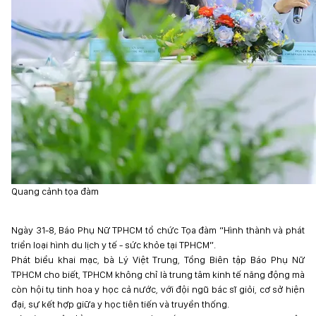
Quang cảnh tọa đàm
Ngày 31-8, Báo Phụ
N
ữ TPHCM tổ chức
T
ọa đàm “Hình thành và phát
triển loại hình du lịch y tế - sức khỏe tại TPHCM”.
Phát biểu khai mạc, bà Lý Việt Trung, Tổng Biên tập Báo Phụ
N
ữ
TPHCM cho biết, TPHCM không chỉ là trung tâm kinh tế năng động mà
còn hội tụ tinh hoa y học cả nước, với đội ngũ bác sĩ giỏi, cơ sở hiện
đại, sự kết hợp giữa y học tiên tiến và truyền thống.