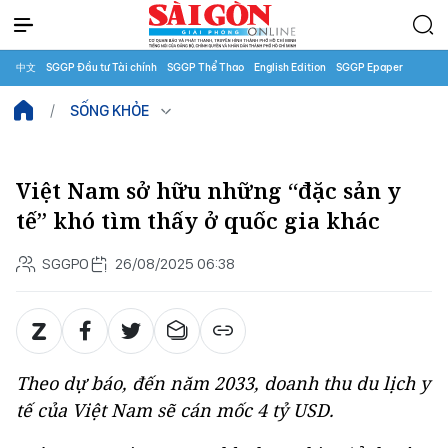
中文
SGGP Đầu tư Tài chính
SGGP Thể Thao
English Edition
SGGP Epaper
SỐNG KHỎE
Việt Nam sở hữu những “đặc sản y
tế” khó tìm thấy ở quốc gia khác
SGGPO
26/08/2025 06:38
Theo dự báo, đến năm 2033, doanh thu du lịch y
tế của Việt Nam sẽ cán mốc 4 tỷ USD.