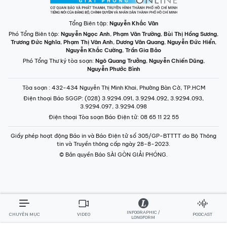
Tổng Biên tập:
Nguyễn Khắc Văn
Phó Tổng Biên tập:
Nguyễn Ngọc Anh
,
Phạm Văn Trường
,
Bùi Thị Hồng Sương
,
Trương Đức Nghĩa
,
Phạm Thị Vân Anh
,
Dương Văn Quang
,
Nguyễn Đức Hiển
,
Nguyễn Khắc Cường
,
Trần Gia Bảo
Phó Tổng Thư ký tòa soạn:
Ngô Quang Trưởng
,
Nguyễn Chiến Dũng
,
Nguyễn Phước Bình
Tòa soạn
: 432-434 Nguyễn Thị Minh Khai, Phường Bàn Cờ, TP.HCM
Điện thoại Báo SGGP
: (028) 3.9294.091, 3.9294.092, 3.9294.093,
3.9294.097, 3.9294.098
Điện thoại Tòa soạn Báo Điện tử
: 08 65 11 22 55
Giấy phép hoạt động Báo in và Báo Điện tử số 305/GP-BTTTT do Bộ Thông
tin và Truyền thông cấp ngày 28-8-2023.
© Bản quyền Báo SÀI GÒN GIẢI PHÓNG.
INFOGRAPHIC /
CHUYÊN MỤC
VIDEO
PODCAST
LONGFORM