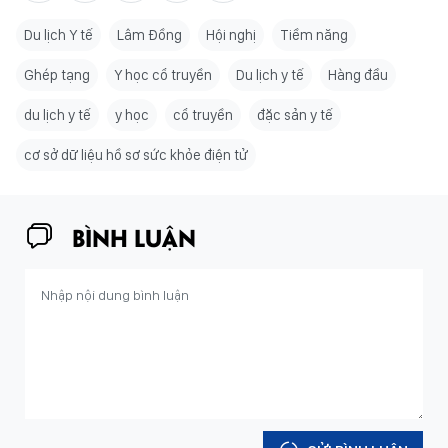
Du lịch Y tế
Lâm Đồng
Hội nghị
Tiềm năng
Ghép tạng
Y học cổ truyền
Du lịch y tế
Hàng đầu
du lịch y tế
y học
cổ truyền
đặc sản y tế
cơ sở dữ liệu hồ sơ sức khỏe điện tử
BÌNH LUẬN