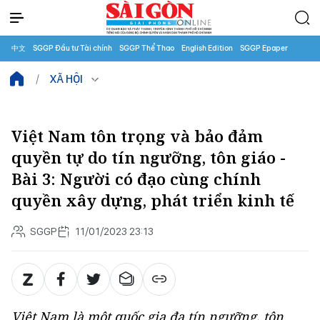
中文
SGGP Đầu tư Tài chính
SGGP Thể Thao
English Edition
SGGP Epaper
XÃ HỘI
Việt Nam tôn trọng và bảo đảm
quyền tự do tín ngưỡng, tôn giáo -
Bài 3: Người có đạo cùng chính
quyền xây dựng, phát triển kinh tế
SGGP
11/01/2023 23:13
Việt Nam là một quốc gia đa tín ngưỡng, tôn