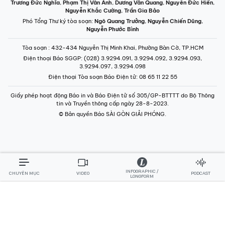
Trương Đức Nghĩa
,
Phạm Thị Vân Anh
,
Dương Văn Quang
,
Nguyễn Đức Hiển
,
Nguyễn Khắc Cường
,
Trần Gia Bảo
Phó Tổng Thư ký tòa soạn:
Ngô Quang Trưởng
,
Nguyễn Chiến Dũng
,
Nguyễn Phước Bình
Tòa soạn
: 432-434 Nguyễn Thị Minh Khai, Phường Bàn Cờ, TP.HCM
Điện thoại Báo SGGP
: (028) 3.9294.091, 3.9294.092, 3.9294.093,
3.9294.097, 3.9294.098
Điện thoại Tòa soạn Báo Điện tử
: 08 65 11 22 55
Giấy phép hoạt động Báo in và Báo Điện tử số 305/GP-BTTTT do Bộ Thông
tin và Truyền thông cấp ngày 28-8-2023.
© Bản quyền Báo SÀI GÒN GIẢI PHÓNG.
INFOGRAPHIC /
CHUYÊN MỤC
VIDEO
PODCAST
LONGFORM