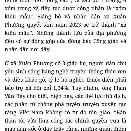
nông thôn mới nâng cao”; và sau đó 1 tháng, 4
xóm trong xã tiếp tục được công nhận là “xóm
kiểu mẫu”. Đảng bộ và nhân dân xã Xuân
Phương quyết tâm năm 2023 sẽ trở thành “xã
kiểu mẫu”. Những thành tựu của địa phương
đều có sự đóng góp của đồng bào Công giáo và
nhân dân nơi đây.
Ở xã Xuân Phương có 3 giáo họ, người dân chủ
yếu sinh sống bằng nghề truyền thống thêu ren
và điêu khắc gỗ, tỷ lệ hộ nghèo thuộc diện phải
bảo trợ xã hội chỉ 1,34%. Tuy nhiên, ông Phan
Văn Bảy cho biết, hiện nay, các thế lực thù địch,
các phần tử chống phá tuyên truyền xuyên tạc
rằng Việt Nam không có tự do tôn giáo. “Bản
thân tôi vừa làm công tác chính quyền vừa là
giáo dân gốc ở đây thấy rằng, những quan điểm