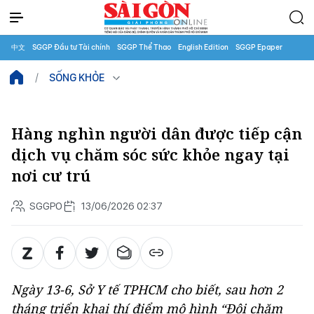
中文
SGGP Đầu tư Tài chính
SGGP Thể Thao
English Edition
SGGP Epaper
SỐNG KHỎE
Hàng nghìn người dân được tiếp cận
dịch vụ chăm sóc sức khỏe ngay tại
nơi cư trú
SGGPO
13/06/2026 02:37
Ngày 13-6, Sở Y tế TPHCM cho biết, sau hơn 2
tháng triển khai thí điểm mô hình “Đội chăm