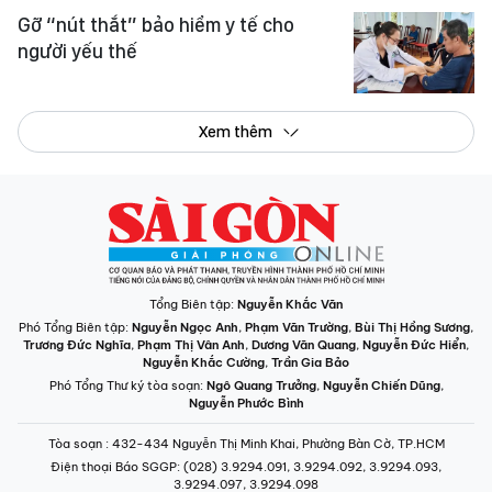
Gỡ “nút thắt” bảo hiểm y tế cho
người yếu thế
Xem thêm
Tổng Biên tập:
Nguyễn Khắc Văn
Phó Tổng Biên tập:
Nguyễn Ngọc Anh
,
Phạm Văn Trường
,
Bùi Thị Hồng Sương
,
Trương Đức Nghĩa
,
Phạm Thị Vân Anh
,
Dương Văn Quang
,
Nguyễn Đức Hiển
,
Nguyễn Khắc Cường
,
Trần Gia Bảo
Phó Tổng Thư ký tòa soạn:
Ngô Quang Trưởng
,
Nguyễn Chiến Dũng
,
Nguyễn Phước Bình
Tòa soạn
: 432-434 Nguyễn Thị Minh Khai, Phường Bàn Cờ, TP.HCM
Điện thoại Báo SGGP
: (028) 3.9294.091, 3.9294.092, 3.9294.093,
3.9294.097, 3.9294.098