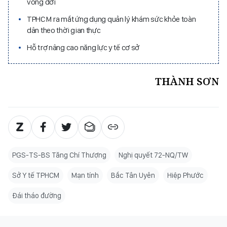
vòng đời
TPHCM ra mắt ứng dụng quản lý khám sức khỏe toàn
dân theo thời gian thực
Hỗ trợ nâng cao năng lực y tế cơ sở
THÀNH SƠN
PGS-TS-BS Tăng Chí Thượng
Nghị quyết 72-NQ/TW
Sở Y tế TPHCM
Mạn tính
Bắc Tân Uyên
Hiệp Phước
Đái tháo đường