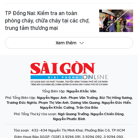
TP Đồng Nai: Kiểm tra an toàn
phòng cháy, chữa cháy tại các chợ,
trung tâm thương mại
Xem thêm
Tổng Biên tập:
Nguyễn Khắc Văn
Phó Tổng Biên tập:
Nguyễn Ngọc Anh
,
Phạm Văn Trường
,
Bùi Thị Hồng Sương
,
Trương Đức Nghĩa
,
Phạm Thị Vân Anh
,
Dương Văn Quang
,
Nguyễn Đức Hiển
,
Nguyễn Khắc Cường
,
Trần Gia Bảo
Phó Tổng Thư ký tòa soạn:
Ngô Quang Trưởng
,
Nguyễn Chiến Dũng
,
Nguyễn Phước Bình
Tòa soạn
: 432-434 Nguyễn Thị Minh Khai, Phường Bàn Cờ, TP.HCM
Điện thoại Báo SGGP
: (028) 3.9294.091, 3.9294.092, 3.9294.093,