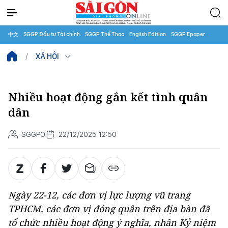
中文
SGGP Đầu tư Tài chính
SGGP Thể Thao
English Edition
SGGP Epaper
XÃ HỘI
Nhiều hoạt động gắn kết tình quân
dân
SGGPO
22/12/2025 12:50
Ngày 22-12, các đơn vị lực lượng vũ trang
TPHCM, các đơn vị đóng quân trên địa bàn đã
tổ chức nhiều hoạt động ý nghĩa, nhân Kỷ niệm