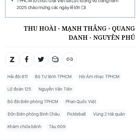
TPHCM tổ chức Giải Việt dã Lực lượng vũ trang năm
2025 chào mừng các ngày lễ lớn
THU HOÀI - MẠNH THẮNG - QUANG
DANH - NGUYÊN PHÚ
Hải đội 811
Bộ Tư lệnh TPHCM
Hội Âm nhạc TPHCM
Lữ đoàn 125
Nguyễn Văn Tiến
Bộ đội Biên phòng TPHCM
Phan Quốc Việt
Đồn Biên phòng Bình Châu
Pickleball
Vùng 2 Hải quân
Khám chữa bệnh
Tàu 609