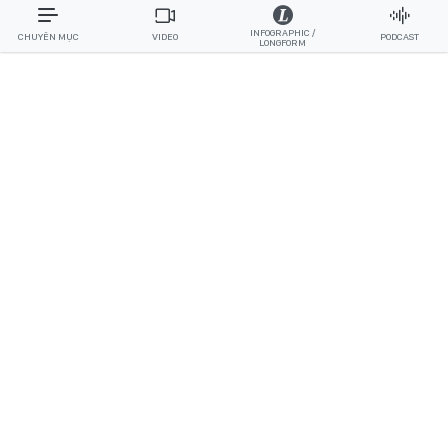
INFOGRAPHIC /
CHUYÊN MỤC
VIDEO
PODCAST
LONGFORM