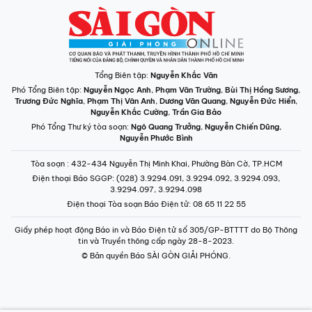
Tổng Biên tập:
Nguyễn Khắc Văn
Phó Tổng Biên tập:
Nguyễn Ngọc Anh
,
Phạm Văn Trường
,
Bùi Thị Hồng Sương
,
Trương Đức Nghĩa
,
Phạm Thị Vân Anh
,
Dương Văn Quang
,
Nguyễn Đức Hiển
,
Nguyễn Khắc Cường
,
Trần Gia Bảo
Phó Tổng Thư ký tòa soạn:
Ngô Quang Trưởng
,
Nguyễn Chiến Dũng
,
Nguyễn Phước Bình
Tòa soạn
: 432-434 Nguyễn Thị Minh Khai, Phường Bàn Cờ, TP.HCM
Điện thoại Báo SGGP
: (028) 3.9294.091, 3.9294.092, 3.9294.093,
3.9294.097, 3.9294.098
Điện thoại Tòa soạn Báo Điện tử
: 08 65 11 22 55
Giấy phép hoạt động Báo in và Báo Điện tử số 305/GP-BTTTT do Bộ Thông
tin và Truyền thông cấp ngày 28-8-2023.
© Bản quyền Báo SÀI GÒN GIẢI PHÓNG.