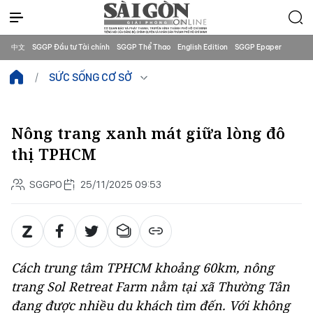
中文
SGGP Đầu tư Tài chính
SGGP Thể Thao
English Edition
SGGP Epaper
SỨC SỐNG CƠ SỞ
Nông trang xanh mát giữa lòng đô
thị TPHCM
SGGPO
25/11/2025 09:53
Cách trung tâm TPHCM khoảng 60km, nông
trang Sol Retreat Farm nằm tại xã Thường Tân
đang được nhiều du khách tìm đến. Với không