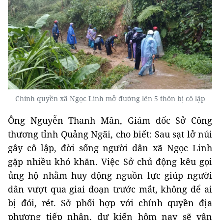
Chính quyền xã Ngọc Linh mở đường lên 5 thôn bị cô lập
Ông Nguyễn Thanh Mân, Giám đốc Sở Công
thương tỉnh Quảng Ngãi, cho biết: Sau sạt lở núi
gây cô lập, đời sống người dân xã Ngọc Linh
gặp nhiều khó khăn. Việc Sở chủ động kêu gọi
ủng hộ nhằm huy động nguồn lực giúp người
dân vượt qua giai đoạn trước mắt, không để ai
bị đói, rét. Sở phối hợp với chính quyền địa
phương tiếp nhận, dự kiến hôm nay sẽ vận