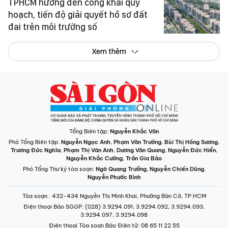
TPHCM hướng đến công khai quy
hoạch, tiến độ giải quyết hồ sơ đất
đai trên môi trường số
Xem thêm
Tổng Biên tập:
Nguyễn Khắc Văn
Phó Tổng Biên tập:
Nguyễn Ngọc Anh
,
Phạm Văn Trường
,
Bùi Thị Hồng Sương
,
Trương Đức Nghĩa
,
Phạm Thị Vân Anh
,
Dương Văn Quang
,
Nguyễn Đức Hiển
,
Nguyễn Khắc Cường
,
Trần Gia Bảo
Phó Tổng Thư ký tòa soạn:
Ngô Quang Trưởng
,
Nguyễn Chiến Dũng
,
Nguyễn Phước Bình
Tòa soạn
: 432-434 Nguyễn Thị Minh Khai, Phường Bàn Cờ, TP.HCM
Điện thoại Báo SGGP
: (028) 3.9294.091, 3.9294.092, 3.9294.093,
3.9294.097, 3.9294.098
Điện thoại Tòa soạn Báo Điện tử
: 08 65 11 22 55