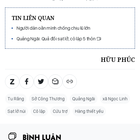
TIN LIÊN QUAN
Người dân oằn mình chống chịu lũ lớn
Quảng Ngãi: Quả đồi sạt lở, cô lập 5 thôn
HỮU PHÚC
Tu Răng
Sở Công Thương
Quảng Ngãi
xã Ngọc Linh
Sạt lở núi
Cô lập
Cứu trợ
Hàng thiết yếu
BÌNH LUẬN