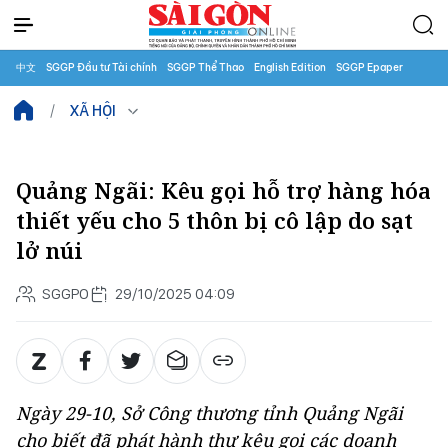
中文
SGGP Đầu tư Tài chính
SGGP Thể Thao
English Edition
SGGP Epaper
XÃ HỘI
Quảng Ngãi: Kêu gọi hỗ trợ hàng hóa
thiết yếu cho 5 thôn bị cô lập do sạt
lở núi
SGGPO
29/10/2025 04:09
Ngày 29-10, Sở Công thương tỉnh Quảng Ngãi
cho biết đã phát hành thư kêu gọi các doanh